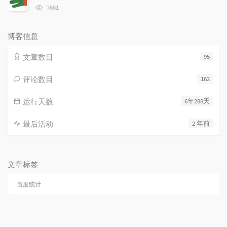
数:
浏
7681
览
次
数:
博客信息
文章数目
95
评论数目
162
运行天数
6年288天
最后活动
2 年前
文章标签
百度统计