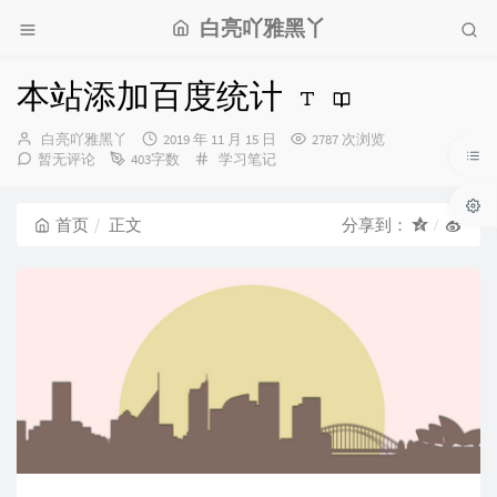
白亮吖雅黑丫
本站添加百度统计
博
发
白亮吖雅黑丫
2019 年 11 月 15 日
2787 次浏览
主：
布
分
暂无评论
403字数
学习笔记
时
类：
间：
首页
正文
分享到：