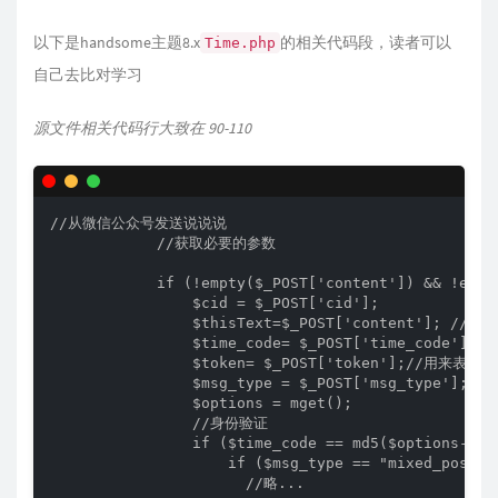
以下是handsome主题8.x
的相关代码段，读者可以
Time.php
自己去比对学习
源文件相关代码行大致在 90-110
//从微信公众号发送说说说

            //获取必要的参数

            if (!empty($_POST['content']) && !empt
                $cid = $_POST['cid'];

                $thisText=$_POST['content']; //发
                $time_code= $_POST['time_code'
                $token= $_POST['token'];/
                $msg_type = $_POST['msg_type'];

                $options = mget();

                //身份验证

                if ($time_code == md5($options->t
                    if ($msg_type == "mixed_post"
                      //略...