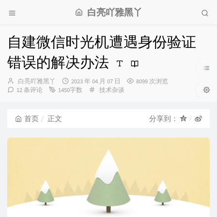
白亮吖雅黑丫
自建微信时光机遭遇身份验证
错误的解决办法
博
发
白亮吖雅黑丫
2023 年 04 月 07 日
8099 次浏览
主：
布
分
12 条评论
1450字数
技术杂谈
时
类：
间：
首页
正文
分享到：