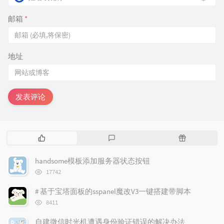
邮箱
*
地址
发表评论
热
最
随
门
新
机
文
评
文
handsome模板添加服务器状态按钮
章
论
章
浏
17742
览
次
# 基于宝塔面板的sspanel魔改V3一键搭建带脚本
数:
浏
8411
览
次
自建微信时光机遭遇身份验证错误的解决办法