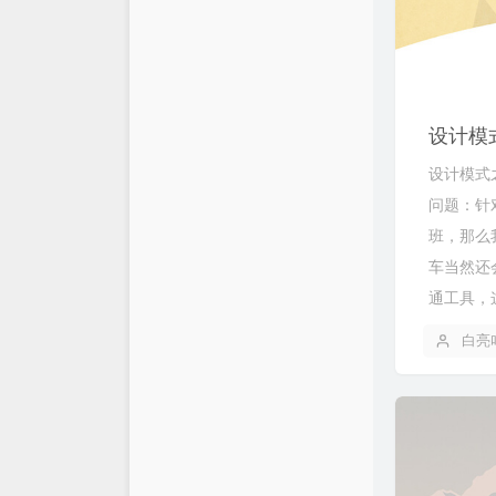
仓库
XSY
链接库
喵斯基部落
关于
科技玩家
设计模
设计模式
思有云 - IOIOX
问题：针
班，那么
车当然还
通工具，这
白亮