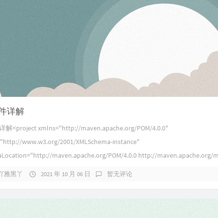
文件详解
<project xmlns="http://maven.apache.org/POM/4.0.0"
="http://www.w3.org/2001/XMLSchema-instance"
aLocation="http://maven.apache.org/POM/4.0.0 http://maven.apache.org/ma
吖雅黑丫
2021 年 10 月 06 日
暂无评论