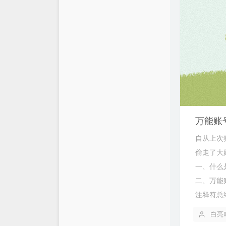
万能账号
自从上次
偷走了大
一、什么是
二、万能账
注释符总
白亮