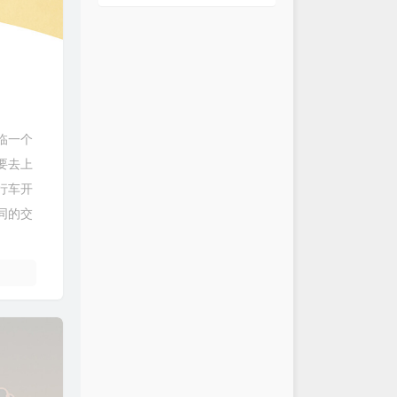
）
临一个
要去上
行车开
同的交