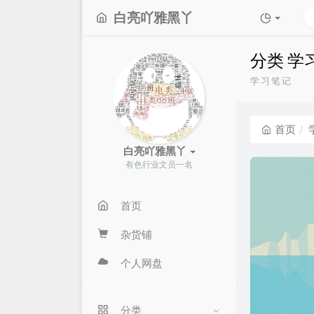
白亮吖雅黑丫
分类 学
学习笔记
首页
白亮吖雅黑丫
有色行业文员一名
首页
杂货铺
个人网盘
分类