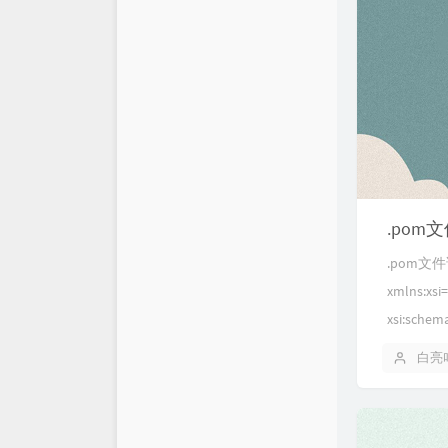
.pom
.pom文件详解
xmlns:xsi
xsi:schem
白亮