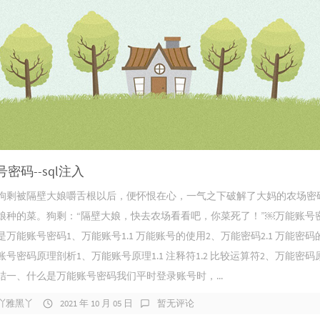
密码--sql注入
狗剩被隔壁大娘嚼舌根以后，便怀恨在心，一气之下破解了大妈的农场密
娘种的菜。狗剩：“隔壁大娘，快去农场看看吧，你菜死了！”￼万能账号
万能账号密码1、万能账号1.1 万能账号的使用2、万能密码2.1 万能密码
号密码原理剖析1、万能账号原理1.1 注释符1.2 比较运算符2、万能密码原
结一、什么是万能账号密码我们平时登录账号时，...
吖雅黑丫
2021 年 10 月 05 日
暂无评论