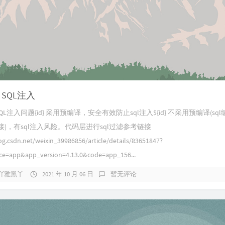
s SQL注入
s SQL注入问题{id} 采用预编译，安全有效防止sql注入${id} 不采用预编译(sq
)，有sql注入风险。代码层进行sql过滤参考链接
log.csdn.net/weixin_39986856/article/details/83651847?
e=app&app_version=4.13.0&code=app_156...
吖雅黑丫
2021 年 10 月 06 日
暂无评论