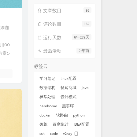
文章数目
95
评论数目
162
利浓咖
运行天数
6年289天
用OO
最后活动
2 年前
案1-
标签云
学习笔记
linux配置
数据结构
畅购商城
java
异常处理
设计模式
handsome
黑群晖
docker
软路由
python
饥荒
百度统计
IDEA配置
ssh
code
v2ray