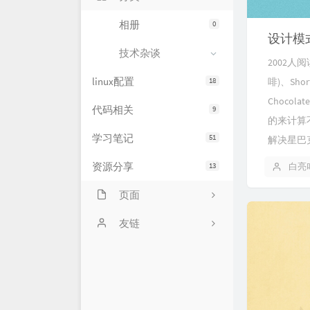
相册
0
设计模
技术杂谈
2002人
linux配置
18
啡)、Sho
Choc
代码相关
9
的来计算
学习笔记
51
解决星巴克
资源分享
13
白亮
页面
网站状态
友链
服务器状态
萌卜兔's Blog
文章归档
刘禹宁的个人博客
留言板
Zeruns's Blog