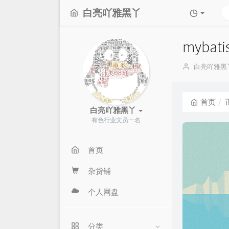
白亮吖雅黑丫
mybat
博
白亮吖雅黑
主：
首页
白亮吖雅黑丫
有色行业文员一名
首页
杂货铺
个人网盘
分类