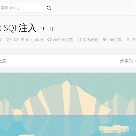
is SQL注入
发
分
丫
2021 年 10 月 06 日
2099 次浏览
暂无评论
249字数
布
类
时
间：
正文
分享到