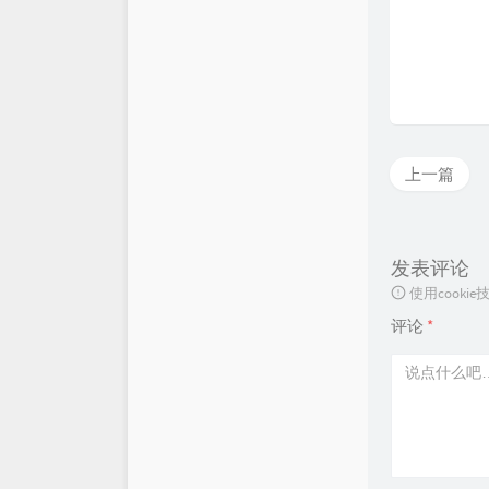
仓库
XSY
链接库
喵斯基部落
关于
科技玩家
上一篇
思有云 - IOIOX
发表评论
使用cook
评论
*