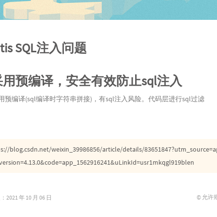
atis SQL注入问题
} 采用预编译，安全有效防止sql注入
 不采用预编译(sql编译时字符串拼接)，有sql注入风险。代码层进行sql过滤
ps://blog.csdn.net/weixin_39986856/article/details/83651847?utm_source=
version=4.13.0&code=app_1562916241&uLinkId=usr1mkqgl919blen
© 允许
021 年 10 月 06 日