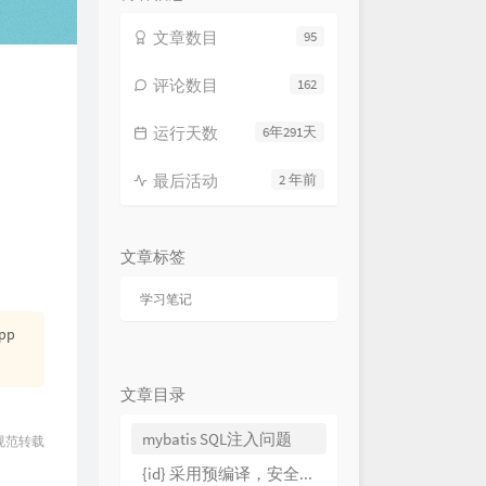
文章数目
95
评论数目
162
运行天数
6年291天
最后活动
2 年前
文章标签
学习笔记
app
文章目录
mybatis SQL注入问题
规范转载
{id} 采用预编译，安全有效防止sql注入