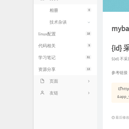
相册
0
技术杂谈
myb
linux配置
18
代码相关
9
{id
学习笔记
51
${id}
资源分享
13
参考链接
页面
htt
网站状态
友链
&app_
服务器状态
萌卜兔's Blog
文章归档
刘禹宁的个人博客
最后修改：2
留言板
Zeruns's Blog