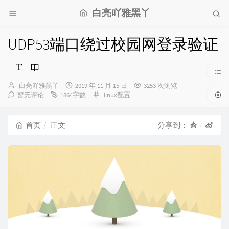
白亮吖雅黑丫
UDP53端口绕过校园网登录验证
博
发
白亮吖雅黑丫
2019 年 11 月 15 日
3253 次浏览
主：
布
分
暂无评论
1864字数
linux配置
时
类：
间：
首页
正文
分享到：