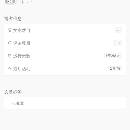
浏
7677
览
次
数:
博客信息
文章数目
95
评论数目
162
运行天数
6年288天
最后活动
2 年前
文章标签
linux配置