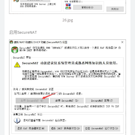
26.jpg
启用SecureNAT