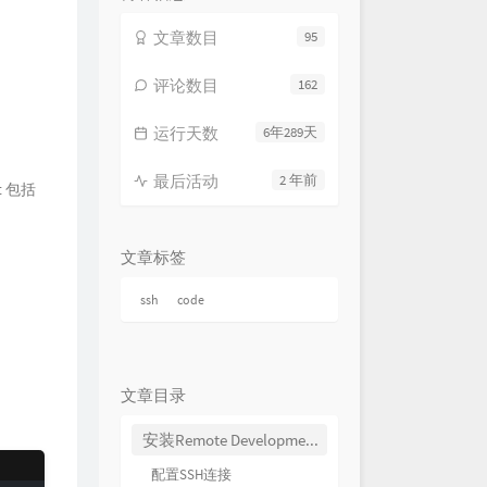
文章数目
95
评论数目
162
运行天数
6年289天
最后活动
2 年前
t 包括
文章标签
ssh
code
文章目录
安装Remote Development扩展包
配置SSH连接