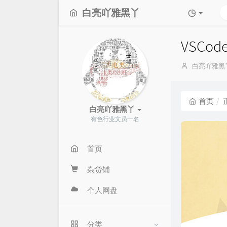
白亮吖雅黑丫
VSC
博
白亮吖雅黑
主：
首页
白亮吖雅黑丫
有色行业文员一名
首页
杂货铺
个人网盘
分类