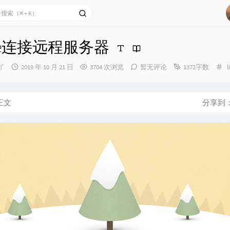
ode连接远程服务器
发
丫
2019 年 10 月 21 日
3704 次浏览
暂无评论
1372字数
布
时
间：
正文
分享到