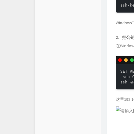
ssh-k
仓库
XSY
Windo
链接库
喵斯基部落
关于
科技玩家
2、把公钥（
在Wind
思有云 - IOIOX
SET R
 scp 
ssh %
这里192.