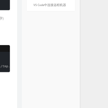
VS Code中连接远程机器
字)
~/tmp.pub >> ~/.ssh/authorized_keys && chmod 600 ~/.ssh/