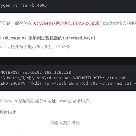
eygen -t rsa -b 4096
ws下公钥一般存储在
(xxx为你输入的名
C:\Users\用户名\.ssh\xxx.pub
id_rsa.pub）添加到远程机器的authorized_keys中
ows下，打开命令提示符，执行下面命令
EMOTEHOST=root@192.168.126.128

C:\Users\用户名\.ssh\id_rsa.pub %REMOTEHOST%:~/tmp.pub

REMOTEHOST% "mkdir -p ~/.ssh && chmod 700 ~/.ssh && cat 
168.126.128是远程机器的IP地址，root是登录用户。
请输入图片描述