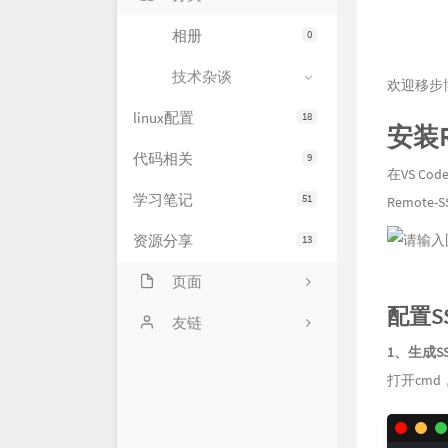
相册
0
技术杂谈
欢迎移步博
linux配置
18
安装R
代码相关
9
在VS Co
学习笔记
51
Remote-
资源分享
13
页面
配置S
网站状态
友链
1、生成S
服务器状态
萌卜兔's Blog
打开cmd
文章归档
刘禹宁的个人博客
留言板
Zeruns's Blog