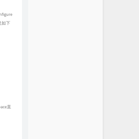
igure
信息如下
pace直