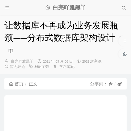
白亮吖雅黑丫
让数据库不再成为业务发展瓶
颈——分布式数据库架构设计
博
发
白亮吖雅黑丫
2021 年 09 月 06 日
2052 次浏览
主：
布
分
暂无评论
3684字数
学习笔记
时
类：
间：
首页
正文
分享到：