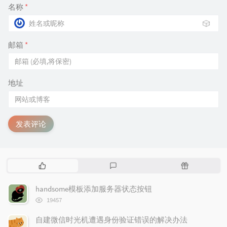
名称
*
🎲
邮箱
*
地址
发表评论
热
最
随
门
新
机
文
评
文
handsome模板添加服务器状态按钮
章
论
章
浏
19457
览
次
自建微信时光机遭遇身份验证错误的解决办法
数: