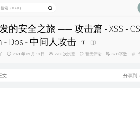
发的安全之旅 —— 攻击篇 - XSS - CSRF
ion - Dos - 中间人攻击
发
丫
2021 年 09 月 19 日
2206 次浏览
暂无评论
6211字数
布
时
间：
正文
分享到