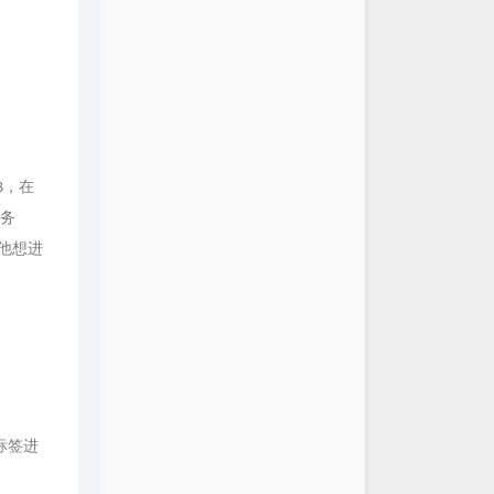
B，在
服务
他想进
标签进