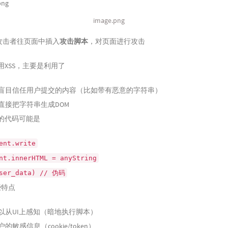
image.png
 攻击者往页面中插入
攻击脚本
，对页面进行攻击
用XSS，主要是利用了
盲目信任用户提交的内容（比如带有恶意的字符串）
直接把字符串生成DOM
的代码可能是
ent.write
nt.innerHTML = anyString
user_data) // 伪码
些特点
以从UI上感知（暗地执行脚本）
的敏感信息（cookie/token）