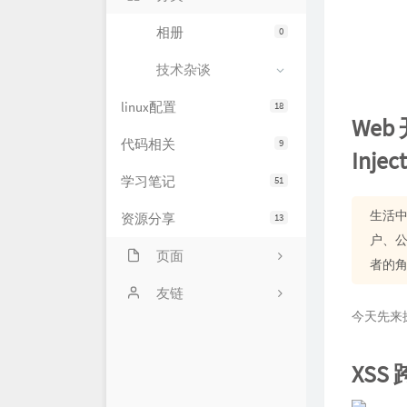
相册
0
技术杂谈
linux配置
18
Web
代码相关
9
Inje
学习笔记
51
生活中
资源分享
13
户、公
页面
者的
网站状态
友链
今天先来
服务器状态
萌卜兔's Blog
文章归档
刘禹宁的个人博客
XSS 
留言板
Zeruns's Blog