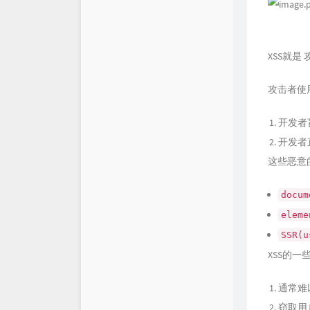
仓库
XSY
链接库
喵斯基部落
XSS就是
关于
科技玩家
攻击者使
思有云 - IOIOX
开发者
开发者
这些恶意
docum
eleme
SSR(
XSS的一
通常难
窃取用户