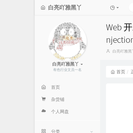
白亮吖雅黑丫
Web 开
nject
博
白亮吖雅黑
主：
白亮吖雅黑丫
有色行业文员一名
首页
首页
杂货铺
个人网盘
分类