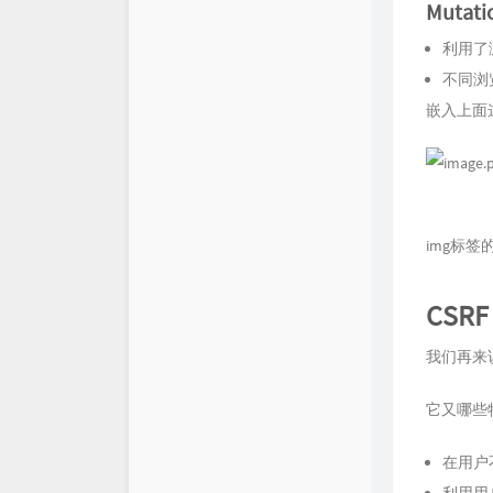
Mutati
利用了
不同浏
嵌入上面
img标签
CSR
我们再来说说
它又哪些
在用户