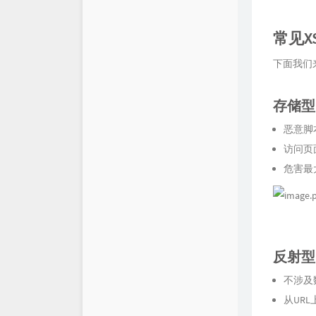
常见X
下面我们
存储型 S
恶意脚
访问页面
危害最
反射型 R
不涉及
从URL