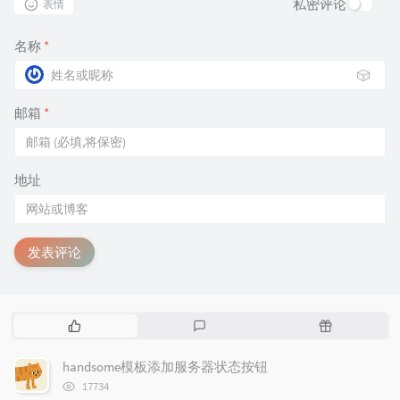
私密评论
表情
名称
*
🎲
邮箱
*
地址
发表评论
热
最
随
门
新
机
文
评
文
handsome模板添加服务器状态按钮
章
论
章
浏
17734
览