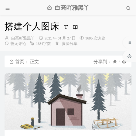
白亮吖雅黑丫
搭建个人图床
博
发
白亮吖雅黑丫
2021 年 01 月 27 日
3695 次浏览
主：
布
分
暂无评论
1634字数
资源分享
时
类：
间：
首页
正文
分享到：