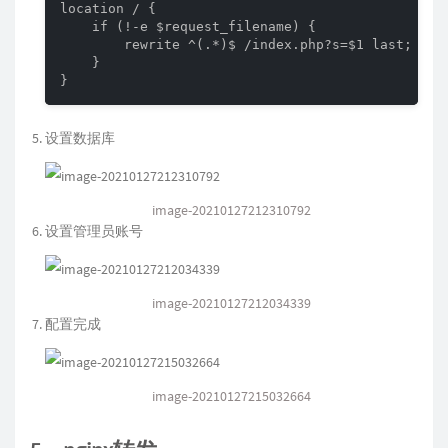
location / {

    if (!-e $request_filename) {

        rewrite ^(.*)$ /index.php?s=$1 last; brea
    }

}
设置数据库
image-20210127212310792
设置管理员账号
image-20210127212034339
配置完成
image-20210127215032664