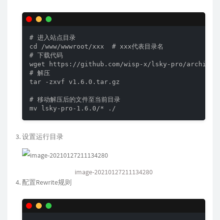
# 进入站点目录

cd /www/wwwroot/xxx  # xxx代表目录名

# 下载代码

wget https://github.com/wisp-x/lsky-pro/archive/v
# 解压

tar -zxvf v1.6.0.tar.gz

# 移动解压后的文件至当前目录

mv lsky-pro-1.6.0/* ./
设置运行目录
image-20210127211134280
配置Rewrite规则