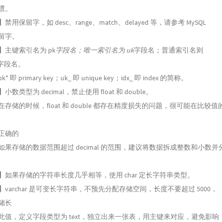
惯。
】
禁用保留字，如 desc、range、match、delayed 等，请参考 MySQL
留字。
】
主键索引名为 pk
字段名；唯一索引名为 uk
字段名；普通索引名则
x*字段名。
* 即 primary key；uk_ 即 unique key；idx_ 即 index 的简称。
】
小数类型为 decimal，禁止使用 float 和 double。
存储的时候，float 和 double 都存在精度损失的问题，很可能在比较值
正确的
如果存储的数据范围超过 decimal 的范围，建议将数据拆成整数和小数并
】
如果存储的字符串长度几乎相等，使用 char 定长字符串类型。
】
varchar 是可变长字符串，不预先分配存储空间，长度不要超过 5000，
储长
此值，定义字段类型为 text，独立出来一张表，用主键来对应，避免影响