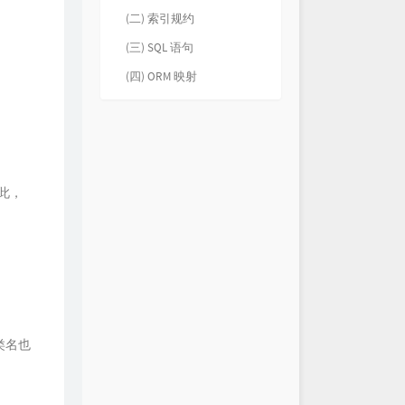
(二) 索引规约
(三) SQL 语句
(四) ORM 映射
因此，
类名也