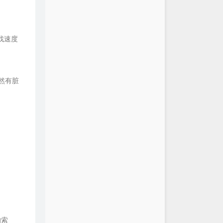
找速度
然有脏
的索