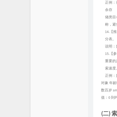
正例：
余存
储类目
称，避
14.
分表。
说明：
15.
重要的
索速度
正例：
对象 年龄区
数百岁 sma
值：0 到约 
(二)