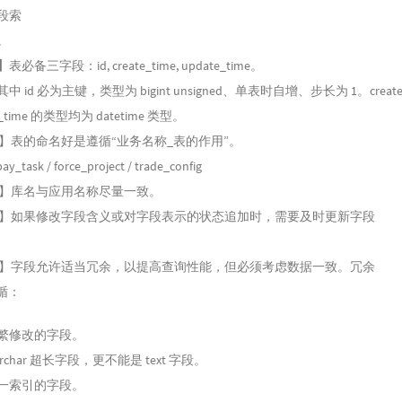
段索
。
】
表必备三字段：id, create_time, update_time。
 id 必为主键，类型为 bigint unsigned、单表时自增、步长为 1。create_
e_time 的类型均为 datetime 类型。
推荐】表的命名好是遵循“业务名称_表的作用”。
_task / force_project / trade_config
推荐】库名与应用名称尽量一致。
推荐】如果修改字段含义或对字段表示的状态追加时，需要及时更新字段
推荐】字段允许适当冗余，以提高查询性能，但必须考虑数据一致。冗余
循：
繁修改的字段。
archar 超长字段，更不能是 text 字段。
一索引的字段。