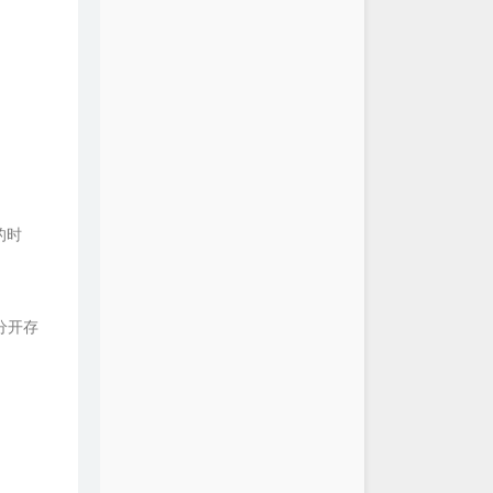
的时
分开存