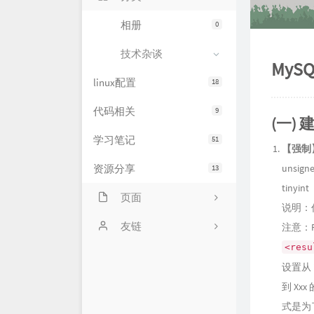
相册
0
技术杂谈
My
linux配置
18
代码相关
9
(一)
学习笔记
51
【强制
资源分享
unsign
13
tiny
页面
说明：任
网站状态
友链
注意：
<resu
服务器状态
萌卜兔's Blog
设置从 i
文章归档
刘禹宁的个人博客
到 Xx
式是为
留言板
Zeruns's Blog