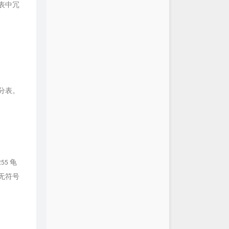
表中冗
分表。
55 龟
4 无符号