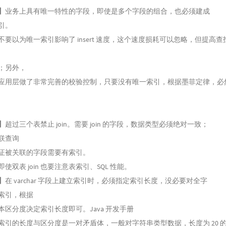
】
业务上具有唯一特性的字段，即使是多个字段的组合，也必须建成
引。
不要以为唯一索引影响了 insert 速度，这个速度损耗可以忽略，但提高查
；另外，
应用层做了非常完善的校验控制，只要没有唯一索引，根据墨菲定律，必
】
超过三个表禁止 join。需要 join 的字段，数据类型必须绝对一致；
联查询
证被关联的字段需要有索引。
使双表 join 也要注意表索引、SQL 性能。
】
在 varchar 字段上建立索引时，必须指定索引长度，没必要对全字
索引，根据
本区分度决定索引长度即可。Java 开发手册
索引的长度与区分度是一对矛盾体，一般对字符串类型数据，长度为 20 