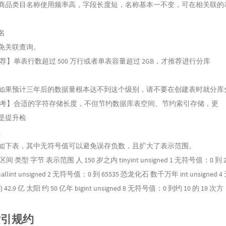
商品类目名称使用频率高，字段长度短，名称基本一不变，可在相关联的
名
免关联查询。
【推荐】单表行数超过 500 万行或者单表容量超过 2GB，才推荐进行分库
如果预计三年后的数据量根本达不到这个级别，请不要在创建表时就分库
【参考】合适的字符存储长度，不但节约数据库表空间、节约索引存储，更
是提升检
。
如下表，其中无符号值可以避免误存负数，且扩大了表示范围。
间 类型 字节 表示范围 人 150 岁之内 tinyint unsigned 1 无符号值：0 到 2
llint unsigned 2 无符号值：0 到 65535 恐龙化石 数千万年 int unsigned 
42.9 亿 太阳 约 50 亿年 bigint unsigned 8 无符号值：0 到约 10 的 19 次方
 索引规约