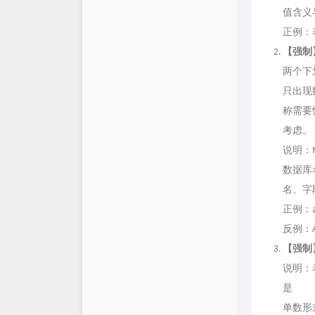
值含义
仓库
XSY
正例：表
【强制
链接库
喵斯基部落
两个下
关于
科技玩家
只出现
称需要
思有云 - IOIOX
考虑。
说明：M
数据库
名、字
正例：ali
反例：Al
【强制
说明：
是
单数形