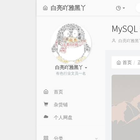
白亮吖雅黑丫
MyS
博
白亮吖雅黑
主：
首页
白亮吖雅黑丫
有色行业文员一名
首页
杂货铺
个人网盘
分类