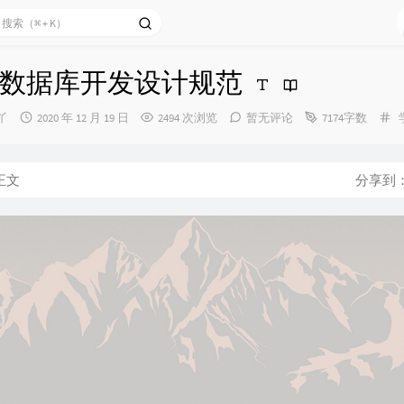
QL 数据库开发设计规范
发
丫
2020 年 12 月 19 日
2494 次浏览
暂无评论
7174字数
布
时
间：
正文
分享到