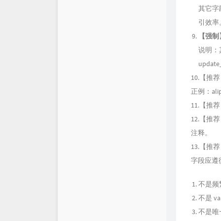
其它字
引效率
【强制
说明：其中
updat
10.【
正例：alipay
11.【
12.【
注释。
13.【
字段应遵
不是频
不是 v
不是唯