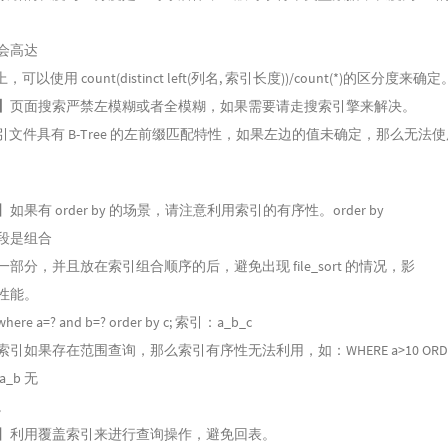
会高达
，可以使用 count(distinct left(列名, 索引长度))/count(*)的区分度来确定
】
页面搜索严禁左模糊或者全模糊，如果需要请走搜索引擎来解决。
引文件具有 B-Tree 的左前缀匹配特性，如果左边的值未确定，那么无法使
如果有 order by 的场景，请注意利用索引的有序性。order by
段是组合
一部分，并且放在索引组合顺序的后，避免出现 file_sort 的情况，影
性能。
re a=? and b=? order by c; 索引：a_b_c
引如果存在范围查询，那么索引有序性无法利用，如：WHERE a>10 ORDER
a_b 无
。
】利用覆盖索引来进行查询操作，避免回表。