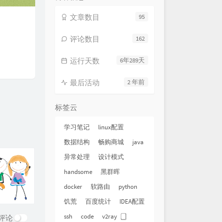
文章数目
95
评论数目
162
运行天数
6年289天
最后活动
2 年前
标签云
学习笔记
linux配置
数据结构
畅购商城
java
异常处理
设计模式
handsome
黑群晖
docker
软路由
python
饥荒
百度统计
IDEA配置
ssh
code
v2ray
评论