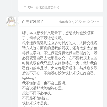
0
发自微信公众号
白亮吖雅黑丫
March 9th, 2022 at 10:02 pm
嗯，本来想发长文记录下，想想或许也没必要
了，简单说下最近想法吧。
很幸运我能遇到这么多对我好的人，人际交往说
话方式这方面真的是我的弱项，还有太多太多值
得我去学习。不过我更觉得做我自己挺好的，没
必要硬逼自己去做那些改变，在不要我顶上去的
时机或场合我只想安安静静待在一旁，做好我自
己份内的事足以。大家都是矛盾体，与其瞻前顾
后的不开心，不如没心没肺快快乐乐过好自己。
fighting！
我不懂浪漫，也不会去圆滑。
不会说话那就闭嘴闷心里。
想法不同不必争执。
不同路不如独行。
快快乐乐才是真。