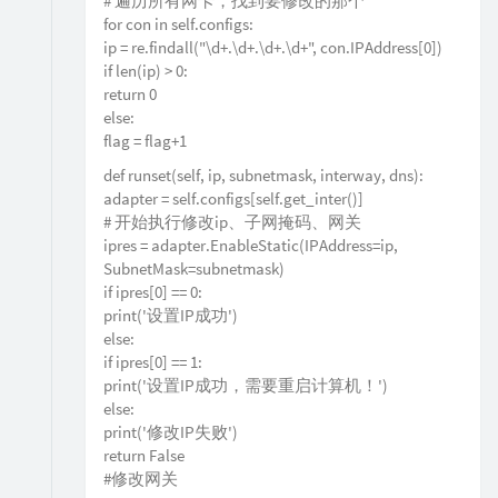
# 遍历所有网卡，找到要修改的那个
for con in self.configs:
ip = re.findall("\d+.\d+.\d+.\d+", con.IPAddress[0])
if len(ip) > 0:
return 0
else:
flag = flag+1
def runset(self, ip, subnetmask, interway, dns):
adapter = self.configs[self.get_inter()]
# 开始执行修改ip、子网掩码、网关
ipres = adapter.EnableStatic(IPAddress=ip,
SubnetMask=subnetmask)
if ipres[0] == 0:
print('设置IP成功')
else:
if ipres[0] == 1:
print('设置IP成功，需要重启计算机！')
else:
print('修改IP失败')
return False
#修改网关