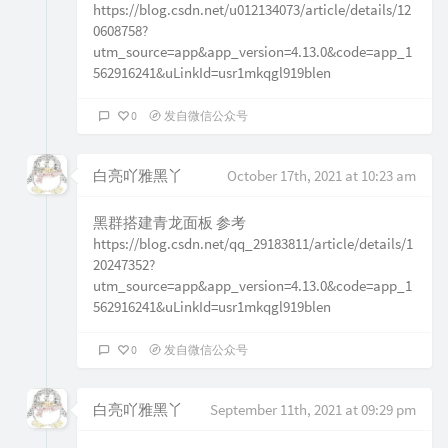
https://blog.csdn.net/u012134073/article/details/12
0608758?
utm_source=app&app_version=4.13.0&code=app_1
562916241&uLinkId=usr1mkqgl919blen
0
发自微信公众号
白亮吖雅黑丫
October 17th, 2021 at 10:23 am
黑群搭建青龙面板 参考
https://blog.csdn.net/qq_29183811/article/details/1
20247352?
utm_source=app&app_version=4.13.0&code=app_1
562916241&uLinkId=usr1mkqgl919blen
0
发自微信公众号
白亮吖雅黑丫
September 11th, 2021 at 09:29 pm