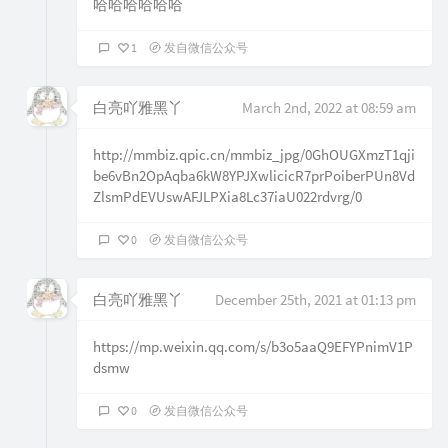
哈哈哈哈哈哈
1
发自微信公众号
白亮吖雅黑丫
March 2nd, 2022 at 08:59 am
http://mmbiz.qpic.cn/mmbiz_jpg/0GhOUGXmzT1qji
be6vBn2OpAqba6kW8YPJXwlicicR7prPoiberPUn8Vd
ZlsmPdEVUswAFJLPXia8Lc37iaU022rdvrg/0
0
发自微信公众号
白亮吖雅黑丫
December 25th, 2021 at 01:13 pm
https://mp.weixin.qq.com/s/b3o5aaQ9EFYPnimV1P
dsmw
0
发自微信公众号