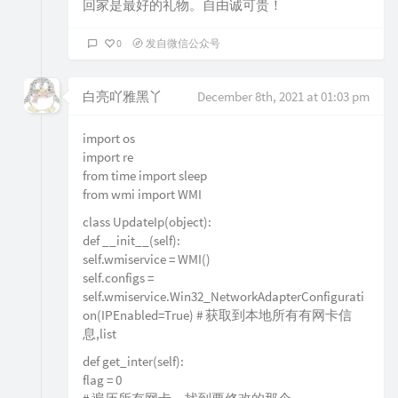
回家是最好的礼物。自由诚可贵！
0
发自微信公众号
白亮吖雅黑丫
December 8th, 2021 at 01:03 pm
import os
import re
from time import sleep
from wmi import WMI
class UpdateIp(object):
def __init__(self):
self.wmiservice = WMI()
self.configs =
self.wmiservice.Win32_NetworkAdapterConfigurati
on(IPEnabled=True) # 获取到本地所有有网卡信
息,list
def get_inter(self):
flag = 0