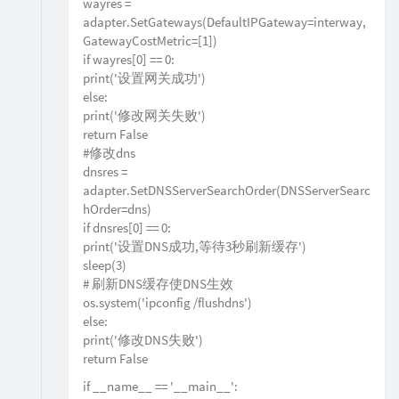
wayres =
adapter.SetGateways(DefaultIPGateway=interway,
GatewayCostMetric=[1])
if wayres[0] == 0:
print('设置网关成功')
else:
print('修改网关失败')
return False
#修改dns
dnsres =
adapter.SetDNSServerSearchOrder(DNSServerSearc
hOrder=dns)
if dnsres[0] == 0:
print('设置DNS成功,等待3秒刷新缓存')
sleep(3)
# 刷新DNS缓存使DNS生效
os.system('ipconfig /flushdns')
else:
print('修改DNS失败')
return False
if __name__ == '__main__':