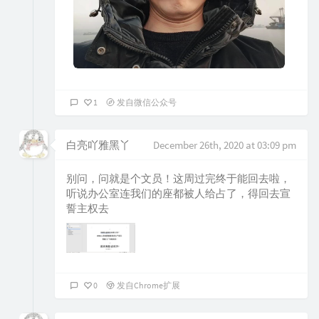
1
发自微信公众号
白亮吖雅黑丫
December 26th, 2020 at 03:09 pm
别问，问就是个文员！这周过完终于能回去啦，
听说办公室连我们的座都被人给占了，得回去宣
誓主权去
0
发自Chrome扩展