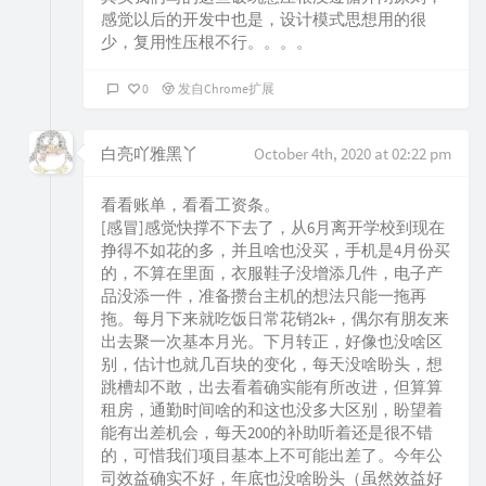
感觉以后的开发中也是，设计模式思想用的很
少，复用性压根不行。。。。
0
发自Chrome扩展
白亮吖雅黑丫
October 4th, 2020 at 02:22 pm
看看账单，看看工资条。
[感冒]感觉快撑不下去了，从6月离开学校到现在
挣得不如花的多，并且啥也没买，手机是4月份买
的，不算在里面，衣服鞋子没增添几件，电子产
品没添一件，准备攒台主机的想法只能一拖再
拖。每月下来就吃饭日常花销2k+，偶尔有朋友来
出去聚一次基本月光。下月转正，好像也没啥区
别，估计也就几百块的变化，每天没啥盼头，想
跳槽却不敢，出去看着确实能有所改进，但算算
租房，通勤时间啥的和这也没多大区别，盼望着
能有出差机会，每天200的补助听着还是很不错
的，可惜我们项目基本上不可能出差了。今年公
司效益确实不好，年底也没啥盼头（虽然效益好