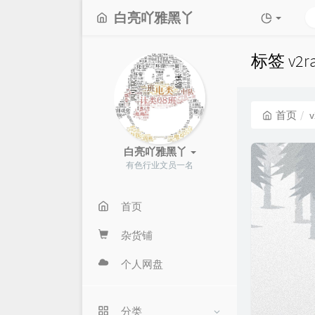
白亮吖雅黑丫
标签 v2
首页
v
白亮吖雅黑丫
有色行业文员一名
首页
杂货铺
个人网盘
分类