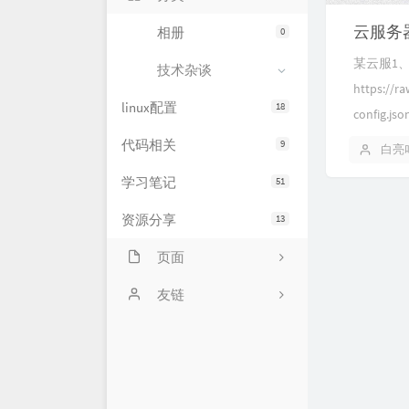
云服务
相册
0
某云服1、手
技术杂谈
https://r
linux配置
18
config.js
代码相关
9
白亮
学习笔记
51
资源分享
13
页面
网站状态
友链
服务器状态
萌卜兔's Blog
文章归档
刘禹宁的个人博客
留言板
Zeruns's Blog