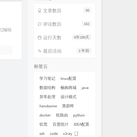
文章数目
95
评论数目
162
h)2⃣️编辑
运行天数
6年289天
最后活动
2 年前
标签云
学习笔记
linux配置
数据结构
畅购商城
java
异常处理
设计模式
handsome
黑群晖
docker
软路由
python
饥荒
百度统计
IDEA配置
ssh
code
v2ray