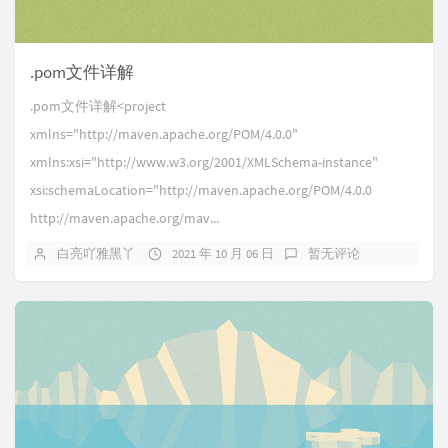
.pom文件详解
.pom文件详解<project
xmlns="http://maven.apache.org/POM/4.0.0"
xmlns:xsi="http://www.w3.org/2001/XMLSchema-instance"
xsi:schemaLocation="http://maven.apache.org/POM/4.0.0
http://maven.apache.org/mav...
白亮吖雅黑丫
2021 年 10 月 06 日
暂无评论