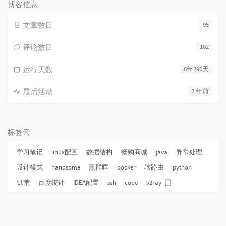
数:
博客信息
文章数目
95
评论数目
162
运行天数
6年290天
最后活动
2 年前
标签云
学习笔记
linux配置
数据结构
畅购商城
java
异常处理
设计模式
handsome
黑群晖
docker
软路由
python
饥荒
百度统计
IDEA配置
ssh
code
v2ray