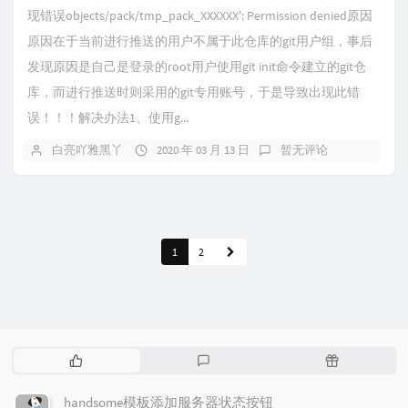
现错误objects/pack/tmp_pack_XXXXXX': Permission denied原因
原因在于当前进行推送的用户不属于此仓库的git用户组，事后
发现原因是自己是登录的root用户使用git init命令建立的git仓
库，而进行推送时则采用的git专用账号，于是导致出现此错
误！！！解决办法1、使用g...
白亮吖雅黑丫
2020 年 03 月 13 日
暂无评论
1
2
热
最
随
门
新
机
文
评
文
handsome模板添加服务器状态按钮