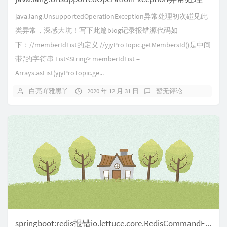
java.lang.UnsupportedOperationException异常处理初次碰见此
类异常，深感大坑！写下此篇blog记录报错源代码如
下：//memberIdList的定义 //yjyProTopic.getMembersId()是中间
带','的字符串 List<String> memberIdList =
Arrays.asList(yjyProTopic.ge...
白亮吖雅黑丫
2020 年 12 月 31 日
暂无评论
springboot:redis报错io.lettuce.core.RedisCommandExecutionException: ERR Client sent AUTH, but no passw