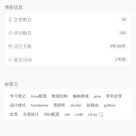
数:
博客信息
文章数目
95
评论数目
162
运行天数
6年290天
最后活动
2 年前
标签云
学习笔记
linux配置
数据结构
畅购商城
java
异常处理
设计模式
handsome
黑群晖
docker
软路由
python
饥荒
百度统计
IDEA配置
ssh
code
v2ray