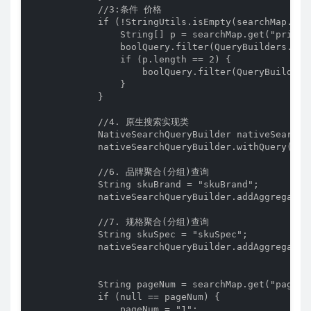
            //3:条件 价格

            if (!StringUtils.isEmpty(searchMap.get(
                String[] p = searchMap.get("price")
                boolQuery.filter(QueryBuilders.rang
                if (p.length == 2) {

                    boolQuery.filter(QueryBuilders
                }

            }

            //4. 原生搜索实现类

            NativeSearchQueryBuilder nativeSearchQ
            nativeSearchQueryBuilder.withQuery(bool
            //6. 品牌聚合(分组)查询

            String skuBrand = "skuBrand";

            nativeSearchQueryBuilder.addAggregatio
            //7. 规格聚合(分组)查询

            String skuSpec = "skuSpec";

            nativeSearchQueryBuilder.addAggregatio
            String pageNum = searchMap.get("pageNum
            if (null == pageNum) {

                pageNum = "1";
