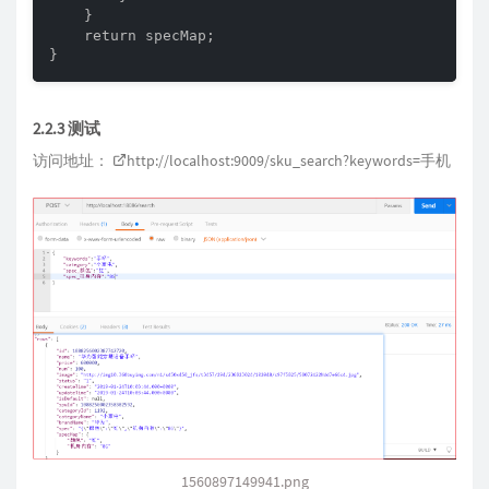
    }

    return specMap;

}
2.2.3 测试
访问地址：
http://localhost:9009/sku_search?keywords=
手机
1560897149941.png