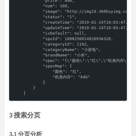
            "price": 800,

            "num": 100,

            "image": "http://img10.360buyimg.com/n
            "status": "1",

            "createTime": "2019-01-24T10:03:47.000+
            "updateTime": "2019-01-24T10:03:47.000+
            "isDefault": null,

            "spuId": 1088256014026936320,

            "categoryId": 1192,

            "categoryName": "小家电",

            "brandName": "小米",

            "spec": "{\"颜色\":\"红\",\"机身内存\":\"6
            "specMap": {

                "颜色": "红",

                "机身内存": "64G"

            }

        }

    ]
3 搜索分页
3.1 分页分析