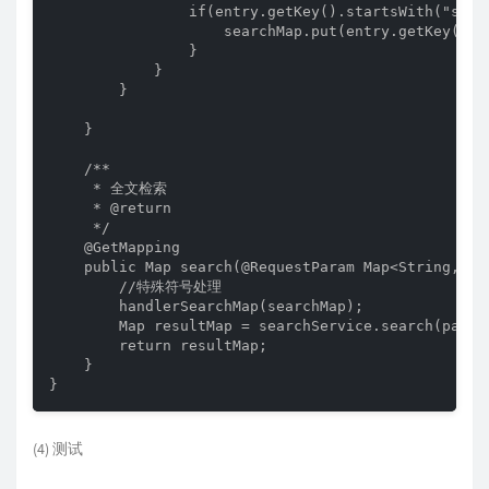
                if(entry.getKey().startsWith("spec_
                    searchMap.put(entry.getKey(),e
                }

            }

        }

    }

    /**

     * 全文检索

     * @return

     */

    @GetMapping

    public Map search(@RequestParam Map<String, St
        //特殊符号处理

        handlerSearchMap(searchMap);

        Map resultMap = searchService.search(paramM
        return resultMap;

    }

}
(4) 测试