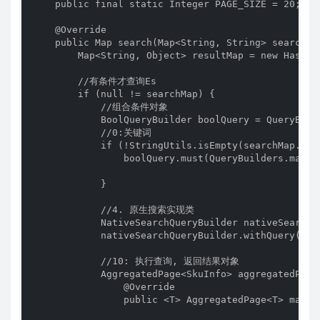
    public final static Integer PAGE_SIZE = 20;

    @Override

    public Map search(Map<String, String> searchMap
        Map<String, Object> resultMap = new HashMap
        //有条件才查询Es

        if (null != searchMap) {

            //组合条件对象

            BoolQueryBuilder boolQuery = QueryBuild
            //0:关键词

            if (!StringUtils.isEmpty(searchMap.get(
                boolQuery.must(QueryBuilders.match
            }

            //4. 原生搜索实现类

            NativeSearchQueryBuilder nativeSearchQ
            nativeSearchQueryBuilder.withQuery(bool
            //10: 执行查询, 返回结果对象

            AggregatedPage<SkuInfo> aggregatedPage
                @Override

                public <T> AggregatedPage<T> mapRe