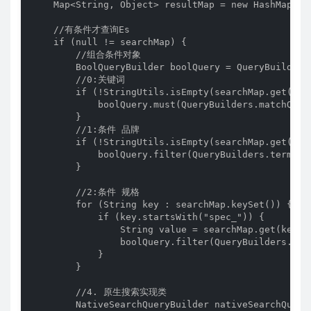
    Map<String, Object> resultMap = new HashMap<>()
    //有条件才查询Es

    if (null != searchMap) {

        //组合条件对象

        BoolQueryBuilder boolQuery = QueryBuilders.
        //0:关键词

        if (!StringUtils.isEmpty(searchMap.get("key
            boolQuery.must(QueryBuilders.matchQuer
        }

        //1:条件 品牌

        if (!StringUtils.isEmpty(searchMap.get("bra
            boolQuery.filter(QueryBuilders.termQue
        }

        //2:条件 规格

        for (String key : searchMap.keySet()) {

            if (key.startsWith("spec_")) {

                String value = searchMap.get(key).r
                boolQuery.filter(QueryBuilders.ter
            }

        }

        //4. 原生搜索实现类

        NativeSearchQueryBuilder nativeSearchQuery