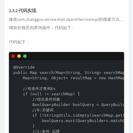
2.3.2 代码实现
修改com.changgou.service.impl.SearchServiceImpl的搜索方法，
增加价格区间查询操作，代码如下：
代码如下：
@Override

public Map search(Map<String, String> searchMap) th
    Map<String, Object> resultMap = new HashMap<>()
    //有条件才查询Es

    if (null != searchMap) {

        //组合条件对象

        BoolQueryBuilder boolQuery = QueryBuilders.
        //0:关键词

        if (!StringUtils.isEmpty(searchMap.get("key
            boolQuery.must(QueryBuilders.matchQuer
        }

        //1:条件 品牌
