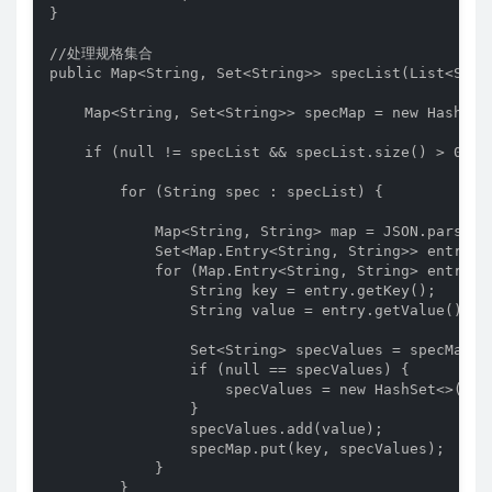
}

//处理规格集合

public Map<String, Set<String>> specList(List<Strin
    Map<String, Set<String>> specMap = new HashMap<
    if (null != specList && specList.size() > 0) {

        for (String spec : specList) {

            Map<String, String> map = JSON.parseObj
            Set<Map.Entry<String, String>> entries 
            for (Map.Entry<String, String> entry : 
                String key = entry.getKey();

                String value = entry.getValue();

                Set<String> specValues = specMap.ge
                if (null == specValues) {

                    specValues = new HashSet<>();

                }

                specValues.add(value);

                specMap.put(key, specValues);

            }

        }
