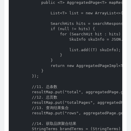
            public <T> AggregatedPage<T> mapResult
                List<T> list = new ArrayList<>();

                SearchHits hits = searchResponse.ge
                if (null != hits) {

                    for (SearchHit hit : hits) {

                        SkuInfo skuInfo = JSON.par
                        list.add((T) skuInfo);

                    }

                }

                return new AggregatedPageImpl<T>(l
            }

        });

        //11. 总条数

        resultMap.put("total", aggregatedPage.getTo
        //12. 总页数

        resultMap.put("totalPages", aggregatedPage.
        //13. 查询结果集合

        resultMap.put("rows", aggregatedPage.getCon
        //14. 获取品牌聚合结果

        StringTerms brandTerms = (StringTerms) agg