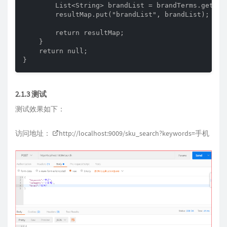
        List<String> brandList = brandTerms.getBuc
        resultMap.put("brandList", brandList);

        return resultMap;

    }

    return null;

}
2.1.3 测试
测试效果如下：
访问地址：
http://localhost:9009/sku_search?keywords=
手机