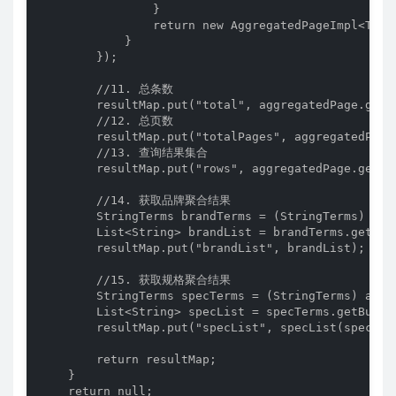
                }

                return new AggregatedPageImpl<T>(l
            }

        });

        //11. 总条数

        resultMap.put("total", aggregatedPage.getTo
        //12. 总页数

        resultMap.put("totalPages", aggregatedPage.
        //13. 查询结果集合

        resultMap.put("rows", aggregatedPage.getCon
        //14. 获取品牌聚合结果

        StringTerms brandTerms = (StringTerms) agg
        List<String> brandList = brandTerms.getBuc
        resultMap.put("brandList", brandList);

        //15. 获取规格聚合结果

        StringTerms specTerms = (StringTerms) aggr
        List<String> specList = specTerms.getBucke
        resultMap.put("specList", specList(specList
        return resultMap;

    }

    return null;
