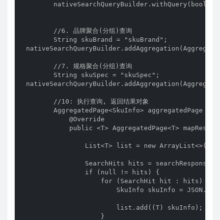
        nativeSearchQueryBuilder.withQuery(boolQuer
        //6. 品牌聚合(分组)查询

        String skuBrand = "skuBrand";

 nativeSearchQueryBuilder.addAggregation(Aggregati
        //7. 规格聚合(分组)查询

        String skuSpec = "skuSpec";

 nativeSearchQueryBuilder.addAggregation(Aggregati
        //10: 执行查询, 返回结果对象

        AggregatedPage<SkuInfo> aggregatedPage = e
            @Override

            public <T> AggregatedPage<T> mapResult
                List<T> list = new ArrayList<>();

                SearchHits hits = searchResponse.ge
                if (null != hits) {

                    for (SearchHit hit : hits) {

                        SkuInfo skuInfo = JSON.par
                        list.add((T) skuInfo);

                    }
