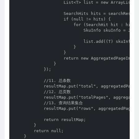
                    List<T> list = new ArrayList<>(
                    SearchHits hits = searchRespons
                    if (null != hits) {

                        for (SearchHit hit : hits) 
                            SkuInfo skuInfo = JSON
                            list.add((T) skuInfo);

                        }

                    }

                    return new AggregatedPageImpl<
                }

            });

            //11. 总条数

            resultMap.put("total", aggregatedPage.g
            //12. 总页数

            resultMap.put("totalPages", aggregatedP
            //13. 查询结果集合

            resultMap.put("rows", aggregatedPage.ge
            return resultMap;

        }

        return null;

    }
