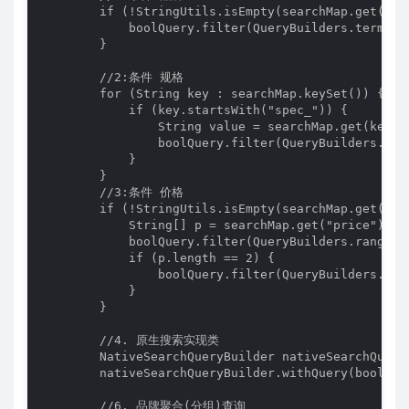
        if (!StringUtils.isEmpty(searchMap.get("bra
            boolQuery.filter(QueryBuilders.termQue
        }

        //2:条件 规格

        for (String key : searchMap.keySet()) {

            if (key.startsWith("spec_")) {

                String value = searchMap.get(key).r
                boolQuery.filter(QueryBuilders.ter
            }

        }

        //3:条件 价格

        if (!StringUtils.isEmpty(searchMap.get("pri
            String[] p = searchMap.get("price").spl
            boolQuery.filter(QueryBuilders.rangeQue
            if (p.length == 2) {

                boolQuery.filter(QueryBuilders.rang
            }

        }

        //4. 原生搜索实现类

        NativeSearchQueryBuilder nativeSearchQuery
        nativeSearchQueryBuilder.withQuery(boolQuer
        //6. 品牌聚合(分组)查询
