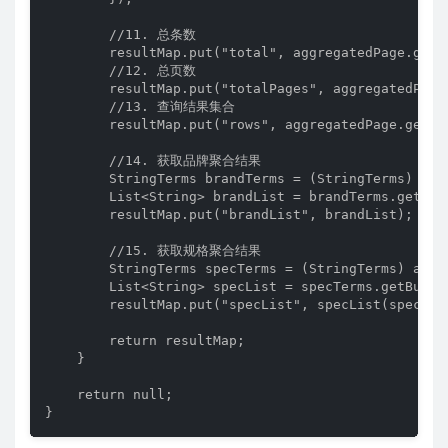
        //11. 总条数

        resultMap.put("total", aggregatedPage.getTo
        //12. 总页数

        resultMap.put("totalPages", aggregatedPage.
        //13. 查询结果集合

        resultMap.put("rows", aggregatedPage.getCon
        //14. 获取品牌聚合结果

        StringTerms brandTerms = (StringTerms) agg
        List<String> brandList = brandTerms.getBuc
        resultMap.put("brandList", brandList);

        //15. 获取规格聚合结果

        StringTerms specTerms = (StringTerms) aggr
        List<String> specList = specTerms.getBucke
        resultMap.put("specList", specList(specList
        return resultMap;

    }

    return null;

}