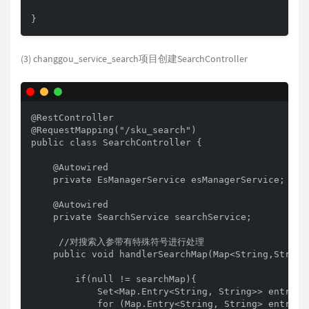
}
(3) changgou_service_search项目创建SearchController
@RestController

@RequestMapping("/sku_search")

public class SearchController {

    @Autowired

    private EsManagerService esManagerService;

    @Autowired

    private SearchService searchService;

     //对搜索入参带有特殊符号进行处理

    public void handlerSearchMap(Map<String,String>
        if(null != searchMap){

            Set<Map.Entry<String, String>> entries 
            for (Map.Entry<String, String> entry : 