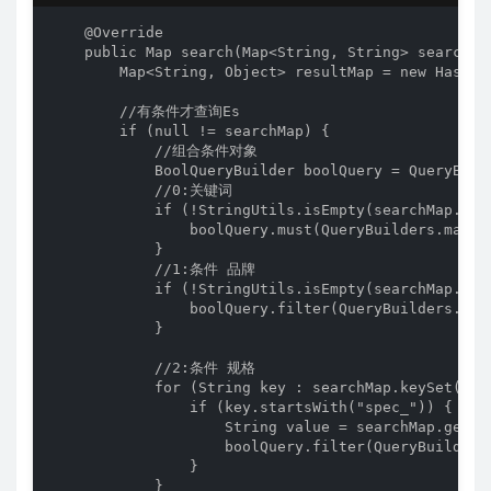
    @Override

    public Map search(Map<String, String> searchMap
        Map<String, Object> resultMap = new HashMap
        //有条件才查询Es

        if (null != searchMap) {

            //组合条件对象

            BoolQueryBuilder boolQuery = QueryBuild
            //0:关键词

            if (!StringUtils.isEmpty(searchMap.get(
                boolQuery.must(QueryBuilders.match
            }

            //1:条件 品牌

            if (!StringUtils.isEmpty(searchMap.get(
                boolQuery.filter(QueryBuilders.ter
            }

            //2:条件 规格

            for (String key : searchMap.keySet()) {
                if (key.startsWith("spec_")) {

                    String value = searchMap.get(ke
                    boolQuery.filter(QueryBuilders
                }

            }
