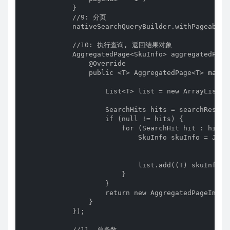
            }

            //9: 分页

            nativeSearchQueryBuilder.withPageable(
            //10: 执行查询, 返回结果对象

            AggregatedPage<SkuInfo> aggregatedPage
                @Override

                public <T> AggregatedPage<T> mapRe
                    List<T> list = new ArrayList<>(
                    SearchHits hits = searchRespons
                    if (null != hits) {

                        for (SearchHit hit : hits) 
                            SkuInfo skuInfo = JSON
                            list.add((T) skuInfo);

                        }

                    }

                    return new AggregatedPageImpl<
                }

            });

            //11. 总条数
