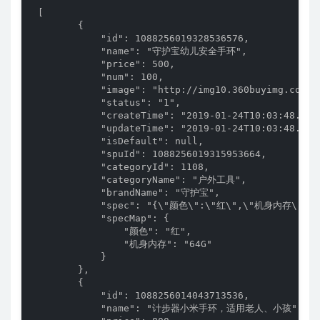
 [

        {

            "id": 1088256019328536576,

            "name": "守护宝幼儿安全手环",

            "price": 500,

            "num": 100,

            "image": "http://img10.360buyimg.com/n
            "status": "1",

            "createTime": "2019-01-24T10:03:48.000+
            "updateTime": "2019-01-24T10:03:48.000+
            "isDefault": null,

            "spuId": 1088256019315953664,

            "categoryId": 1108,

            "categoryName": "户外工具",

            "brandName": "守护宝",

            "spec": "{\"颜色\":\"红\",\"机身内存\":\"6
            "specMap": {

                "颜色": "红",

                "机身内存": "64G"

            }

        },

        {

            "id": 1088256014043713536,

            "name": "计步器小米手环，适用老人、小孩",
