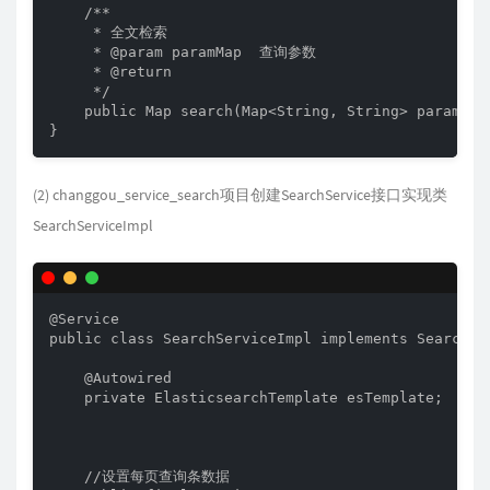
    /**

     * 全文检索

     * @param paramMap  查询参数

     * @return

     */

    public Map search(Map<String, String> paramMap)
}
(2) changgou_service_search项目创建SearchService接口实现类
SearchServiceImpl
@Service

public class SearchServiceImpl implements SearchSer
    @Autowired

    private ElasticsearchTemplate esTemplate;

    //设置每页查询条数据
