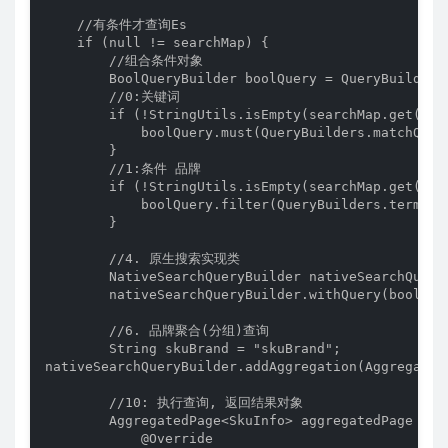
    //有条件才查询Es

    if (null != searchMap) {

        //组合条件对象

        BoolQueryBuilder boolQuery = QueryBuilders.
        //0:关键词

        if (!StringUtils.isEmpty(searchMap.get("key
            boolQuery.must(QueryBuilders.matchQuer
        }

        //1:条件 品牌

        if (!StringUtils.isEmpty(searchMap.get("bra
            boolQuery.filter(QueryBuilders.termQue
        }

        //4. 原生搜索实现类

        NativeSearchQueryBuilder nativeSearchQuery
        nativeSearchQueryBuilder.withQuery(boolQuer
        //6. 品牌聚合(分组)查询

        String skuBrand = "skuBrand";

nativeSearchQueryBuilder.addAggregation(Aggregatio
        //10: 执行查询, 返回结果对象

        AggregatedPage<SkuInfo> aggregatedPage = e
            @Override
