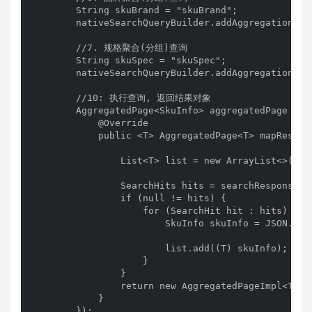
        String skuBrand = "skuBrand";

        nativeSearchQueryBuilder.addAggregation(Ag
        //7. 规格聚合(分组)查询

        String skuSpec = "skuSpec";

        nativeSearchQueryBuilder.addAggregation(Ag
        //10: 执行查询, 返回结果对象

        AggregatedPage<SkuInfo> aggregatedPage = e
            @Override

            public <T> AggregatedPage<T> mapResult
                List<T> list = new ArrayList<>();

                SearchHits hits = searchResponse.ge
                if (null != hits) {

                    for (SearchHit hit : hits) {

                        SkuInfo skuInfo = JSON.par
                        list.add((T) skuInfo);

                    }

                }

                return new AggregatedPageImpl<T>(l
            }

        });
