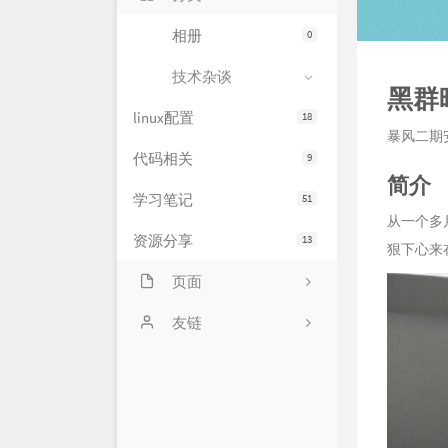
相册
0
技术杂谈
黑群
linux配置
18
暴风二期安
代码相关
9
简介
学习笔记
51
从一个多
资源分享
13
狠下心来
页面
网站状态
友链
服务器状态
萌卜兔's Blog
文章归档
刘禹宁的个人博客
留言板
Zeruns's Blog