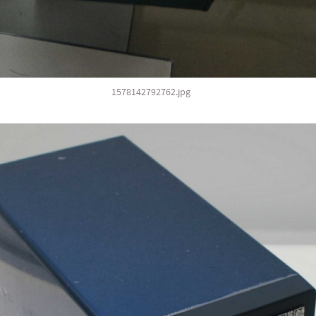
1578142792762.jpg