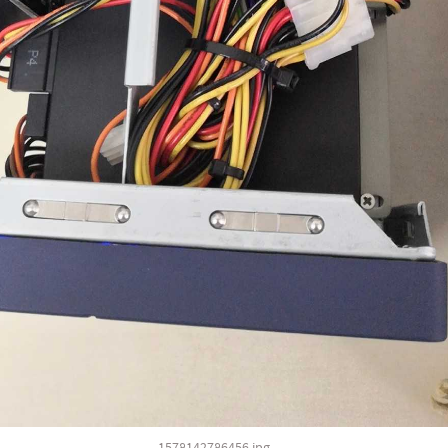
1578142786456.jpg