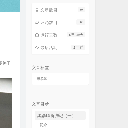
文章数目
95
评论数目
162
运行天数
6年289天
最后活动
2 年前
期终于
文章标签
黑群晖
文章目录
黑群晖折腾记（一）
简介