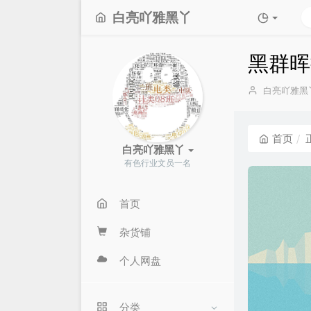
白亮吖雅黑丫
黑群晖
博
白亮吖雅黑
主：
首页
白亮吖雅黑丫
有色行业文员一名
首页
杂货铺
个人网盘
分类