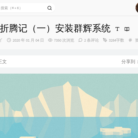
折腾记（一）安装群辉系统
发
分
丫
2020 年 01 月 04 日
7350 次浏览
2 条评论
3284字数
布
类
时
间：
正文
分享到