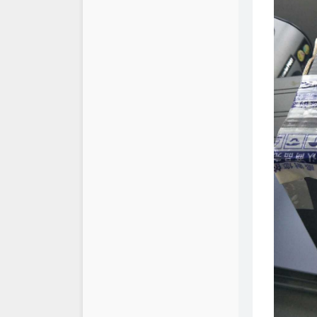
仓库
XSY
链接库
喵斯基部落
关于
科技玩家
思有云 - IOIOX