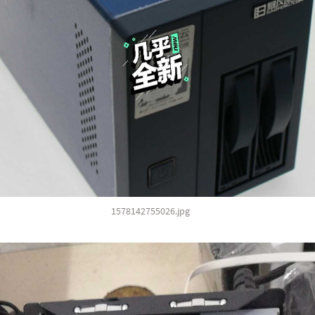
1578142755026.jpg