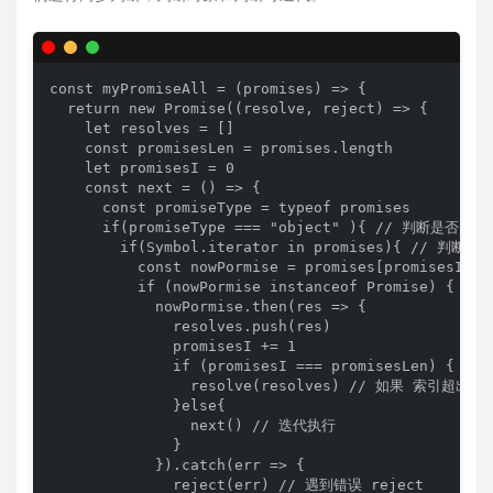
const myPromiseAll = (promises) => {

  return new Promise((resolve, reject) => {

    let resolves = []

    const promisesLen = promises.length

    let promisesI = 0

    const next = () => {

      const promiseType = typeof promises

      if(promiseType === "object" ){ // 判断是否为对象
        if(Symbol.iterator in promises){ // 判断是
          const nowPormise = promises[promisesI]

          if (nowPormise instanceof Promise) { /
            nowPormise.then(res => {

              resolves.push(res)

              promisesI += 1

              if (promisesI === promisesLen) {

                resolve(resolves) // 如果 索引超出边界
              }else{

                next() // 迭代执行

              }

            }).catch(err => {

              reject(err) // 遇到错误 reject 
