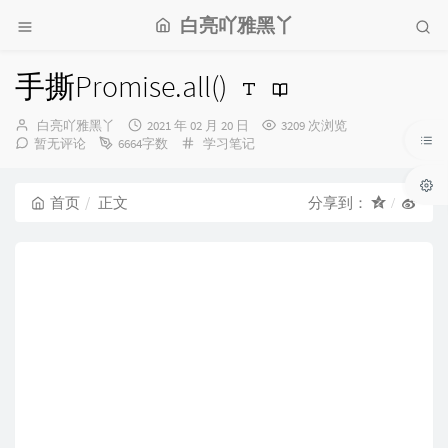
白亮吖雅黑丫
手撕Promise.all()
博
发
白亮吖雅黑丫
2021 年 02 月 20 日
3209 次浏览
主：
布
分
暂无评论
6664字数
学习笔记
时
类：
间：
首页
正文
分享到：