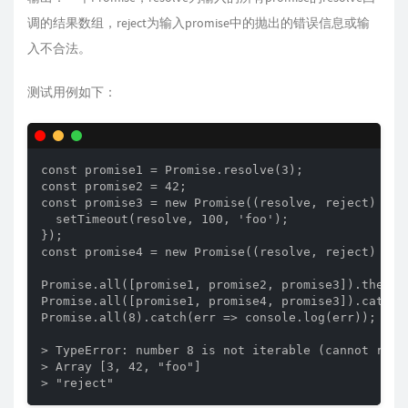
调的结果数组，reject为输入promise中的抛出的错误信息或输
入不合法。
测试用例如下：
const promise1 = Promise.resolve(3);

const promise2 = 42;

const promise3 = new Promise((resolve, reject) => {
  setTimeout(resolve, 100, 'foo');

});

const promise4 = new Promise((resolve, reject) => 
Promise.all([promise1, promise2, promise3]).then(va
Promise.all([promise1, promise4, promise3]).catch(e
Promise.all(8).catch(err => console.log(err));

> TypeError: number 8 is not iterable (cannot read
> Array [3, 42, "foo"]

> "reject"