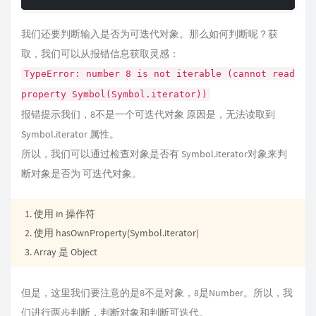
我们还要判断输入是否为可迭代对象。那么如何判断呢？获
取，我们可以从报错信息获取灵感：
TypeError: number 8 is not iterable (cannot read
property Symbol(Symbol.iterator))
报错提示我们，8不是一个可迭代对象 原因是，无法读取到
Symbol.iterator 属性。
所以，我们可以通过检查对象是否有 Symbol.iterator对象来判
断对象是否为 可迭代对象。
使用 in 操作符
使用 hasOwnProperty(Symbol.iterator)
Array 是 Object
但是，这里我们要注意的是8不是对象，8是Number。所以，我
们进行两步判断，判断对象和判断可迭代。