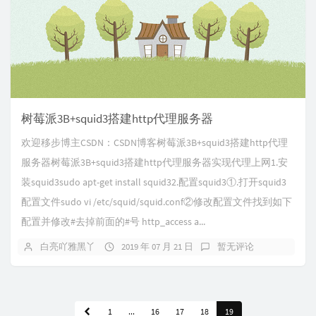
树莓派3B+squid3搭建http代理服务器
欢迎移步博主CSDN：CSDN博客树莓派3B+squid3搭建http代理
服务器树莓派3B+squid3搭建http代理服务器实现代理上网1.安
装squid3sudo apt-get install squid32.配置squid3①.打开squid3
配置文件sudo vi /etc/squid/squid.conf②修改配置文件找到如下
配置并修改#去掉前面的#号 http_access a...
白亮吖雅黑丫
2019 年 07 月 21 日
暂无评论
1
...
16
17
18
19