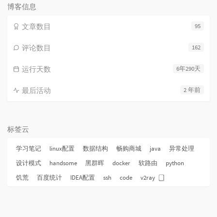
数:
博客信息
文章数目
95
评论数目
162
运行天数
6年290天
最后活动
2 年前
标签云
学习笔记
linux配置
数据结构
畅购商城
java
异常处理
设计模式
handsome
黑群晖
docker
软路由
python
饥荒
百度统计
IDEA配置
ssh
code
v2ray