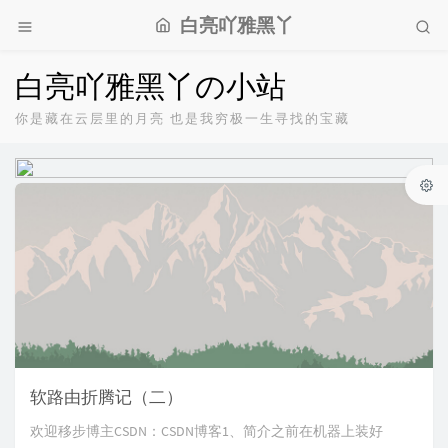
白亮吖雅黑丫
白亮吖雅黑丫の小站
你是藏在云层里的月亮 也是我穷极一生寻找的宝藏
软路由折腾记（二）
欢迎移步博主CSDN：CSDN博客1、简介之前在机器上装好