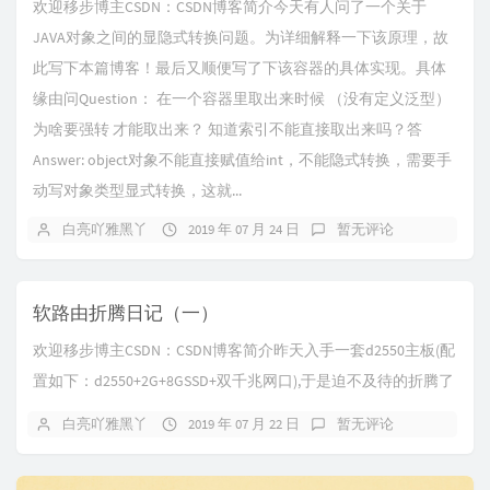
欢迎移步博主CSDN：CSDN博客简介今天有人问了一个关于
JAVA对象之间的显隐式转换问题。为详细解释一下该原理，故
此写下本篇博客！最后又顺便写了下该容器的具体实现。具体
缘由问Question： 在一个容器里取出来时候 （没有定义泛型）
为啥要强转 才能取出来？ 知道索引不能直接取出来吗？答
Answer: object对象不能直接赋值给int，不能隐式转换，需要手
动写对象类型显式转换，这就...
白亮吖雅黑丫
2019 年 07 月 24 日
暂无评论
软路由折腾日记（一）
欢迎移步博主CSDN：CSDN博客简介昨天入手一套d2550主板(配
置如下：d2550+2G+8GSSD+双千兆网口),于是迫不及待的折腾了
起来，很早之前...
白亮吖雅黑丫
2019 年 07 月 22 日
暂无评论