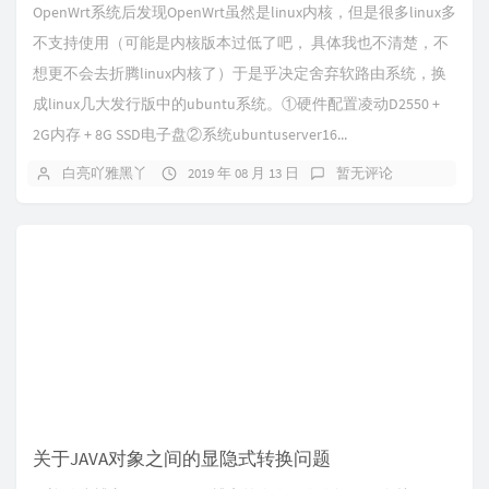
OpenWrt系统后发现OpenWrt虽然是linux内核，但是很多linux多
不支持使用（可能是内核版本过低了吧， 具体我也不清楚，不
想更不会去折腾linux内核了）于是乎决定舍弃软路由系统，换
成linux几大发行版中的ubuntu系统。①硬件配置凌动D2550 +
2G内存 + 8G SSD电子盘②系统ubuntuserver16...
白亮吖雅黑丫
2019 年 08 月 13 日
暂无评论
关于JAVA对象之间的显隐式转换问题