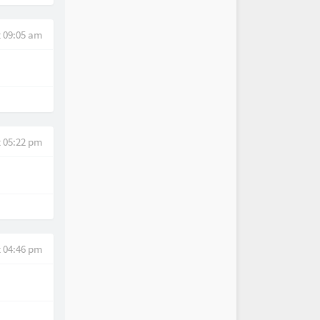
t 09:05 am
t 05:22 pm
t 04:46 pm