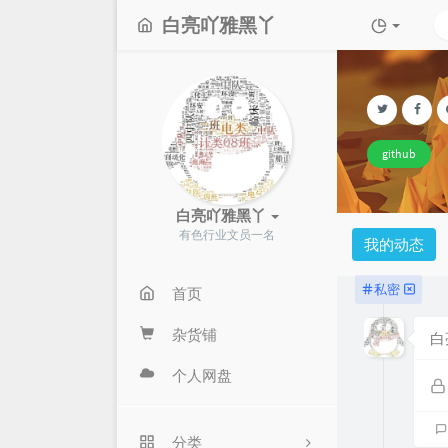
白亮吖雅黑丫
github
白亮吖雅黑丫
有色行业文员一名
我的动态
私密
首页
杂货铺
白
个人网盘
分类