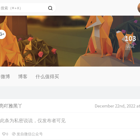
103
说说
微博
博客
什么值得买
亮吖雅黑丫
December 22nd, 2022 at
此条为私密说说，仅发布者可见
0
发自微信公众号