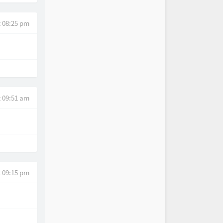
t 08:25 pm
t 09:51 am
t 09:15 pm