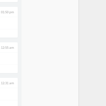
t 01:50 pm
t 12:55 am
t 12:31 am