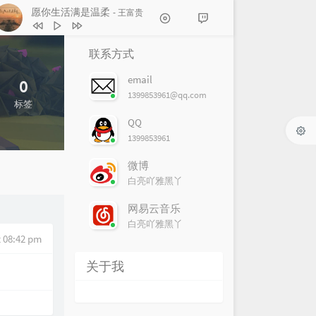
愿你生活满是温柔
- 王富贵
1
时差 (Live)
魏翔
联系方式
2
我曾
隔壁老樊
email
0
3
愿你生活满是温柔
王富贵
1399853961@qq.com
标签
4
我要找到你
冯子晨
QQ
5
走歌人
暗杠
1399853961
6
想你想你
毛不易
微博
白亮吖雅黑丫
网易云音乐
白亮吖雅黑丫
 08:42 pm
关于我