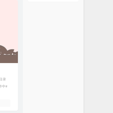
建目录
文件中#