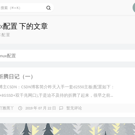
nux配置 下的文章
技术配置
linux配置
折腾日记（一）
主CSDN：CSDN博客简介昨天入手一套d2550主板(配置如下：
+2G+8GSSD+双千兆网口),于是迫不及待的折腾了起来，很早之前...
吖雅黑丫
2019 年 07 月 22 日
暂无评论