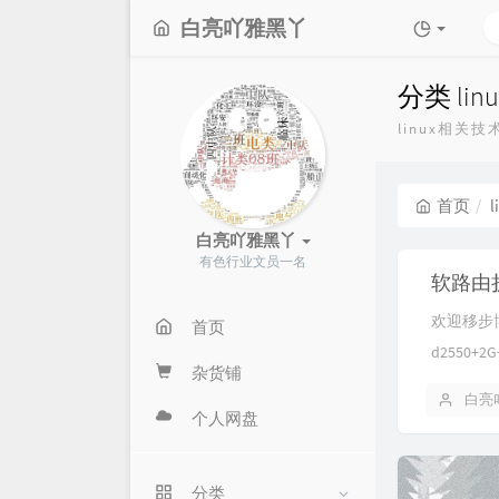
白亮吖雅黑丫
分类 li
linux相关
首页
白亮吖雅黑丫
有色行业文员一名
软路由
欢迎移步博
首页
d2550
杂货铺
白亮
个人网盘
分类