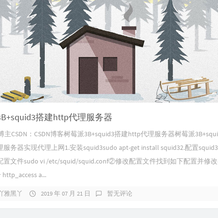
B+squid3搭建http代理服务器
CSDN：CSDN博客树莓派3B+squid3搭建http代理服务器树莓派3B+squi
服务器实现代理上网1.安装squid3sudo apt-get install squid32.配置squid
3配置文件sudo vi /etc/squid/squid.conf②修改配置文件找到如下配置并修
tp_access a...
吖雅黑丫
2019 年 07 月 21 日
暂无评论