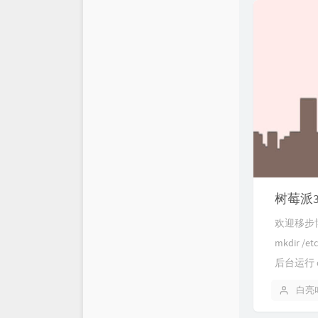
仓库
XSY
链接库
喵斯基部落
关于
科技玩家
思有云 - IOIOX
树莓派3
欢迎移步博主C
mkdir /
后台运行 da
白亮