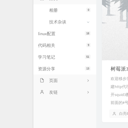
相册
0
技术杂谈
linux配置
18
代码相关
9
学习笔记
51
树莓派3
资源分享
13
欢迎移步博主
页面
建http代理
网站状态
友链
开squid
前面的#号 ht
服务器状态
萌卜兔's Blog
白亮
文章归档
刘禹宁的个人博客
留言板
Zeruns's Blog