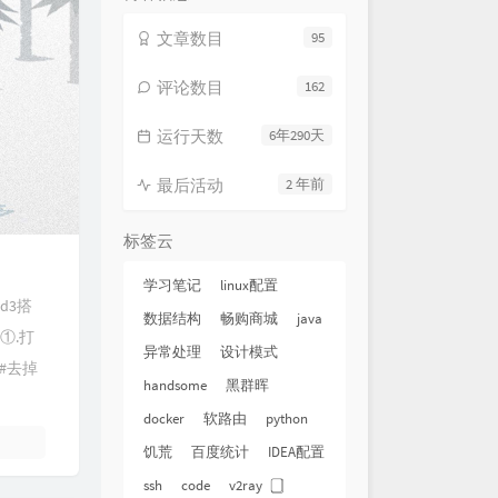
文章数目
95
评论数目
162
运行天数
6年290天
最后活动
2 年前
标签云
学习笔记
linux配置
d3搭
数据结构
畅购商城
java
3①.打
异常处理
设计模式
改#去掉
handsome
黑群晖
docker
软路由
python
饥荒
百度统计
IDEA配置
ssh
code
v2ray