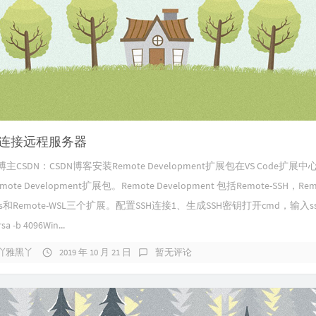
de连接远程服务器
CSDN：CSDN博客安装Remote Development扩展包在VS Code扩展
ote Development扩展包。Remote Development 包括Remote-SSH，Rem
ners和Remote-WSL三个扩展。配置SSH连接1、生成SSH密钥打开cmd，输入ss
rsa -b 4096Win...
吖雅黑丫
2019 年 10 月 21 日
暂无评论