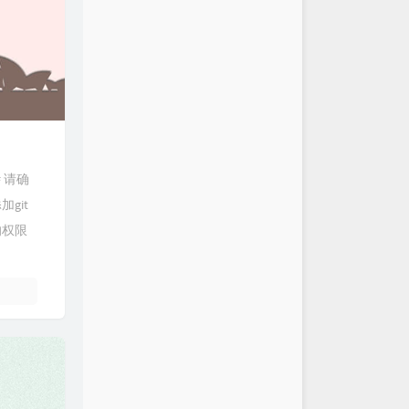
# 请确
添加git
t的权限