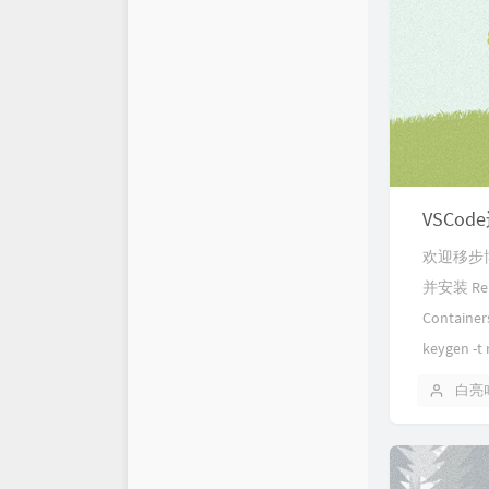
VSCo
欢迎移步博主
并安装 Rem
Contai
keygen -t 
白亮