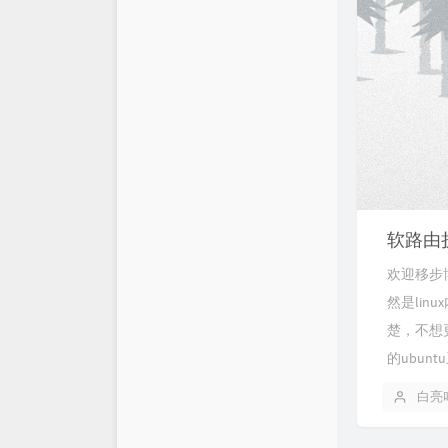
软路由
欢迎移步博
然是lin
楚，不想更
的ubunt
白亮