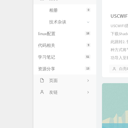
相册
0
USCWI
技术杂谈
USCWI
linux配置
18
下载Sha
此跳转2
代码相关
9
种方式将
学习笔记
51
功导入至
资源分享
13
白亮
页面
网站状态
友链
服务器状态
萌卜兔's Blog
文章归档
刘禹宁的个人博客
留言板
Zeruns's Blog