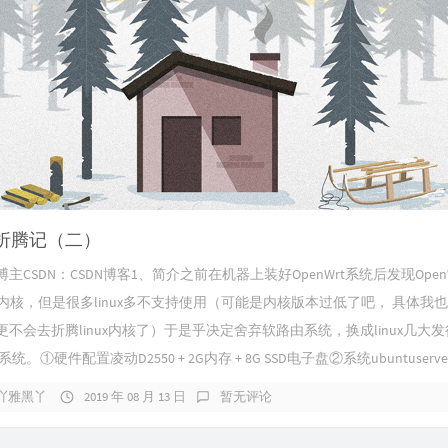
折腾记（二）
主CSDN：CSDN博客1、简介之前在机器上装好OpenWrt系统后发现Open
ux内核，但是很多linux多不支持使用（可能是内核版本过低了吧， 具体我
不会去折腾linux内核了）于是乎决定舍弃软路由系统，换成linux几大
u系统。①硬件配置凌动D2550 + 2G内存 + 8G SSD电子盘②系统ubuntuserver1
吖雅黑丫
2019 年 08 月 13 日
暂无评论