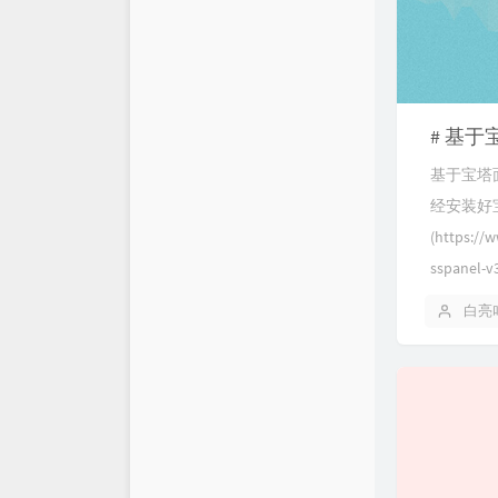
仓库
XSY
链接库
喵斯基部落
关于
科技玩家
# 基于
基于宝塔
思有云 - IOIOX
经安装好宝塔界
(https://
sspanel-v3
白亮