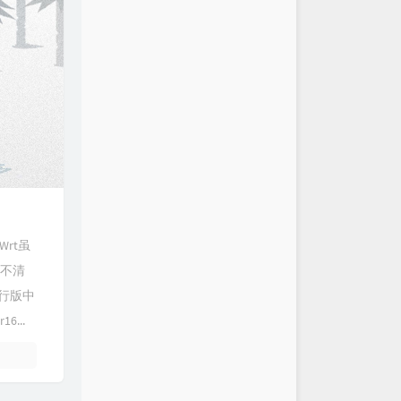
Wrt虽
也不清
发行版中
6...