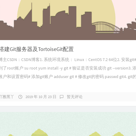
S搭建Git服务器及TortoiseGit配置
CSDN：CSDN博客1. 系统环境系统： Linux：CentOS 7.2 64位2. 安装git
ot账户 su root yum install -y git # 验证是否安装成功 git --version3. 
设置密码# 添加git账户 adduser git # 修改git的密码 passwd git4. gi
吖雅黑丫
2019 年 10 月 23 日
暂无评论