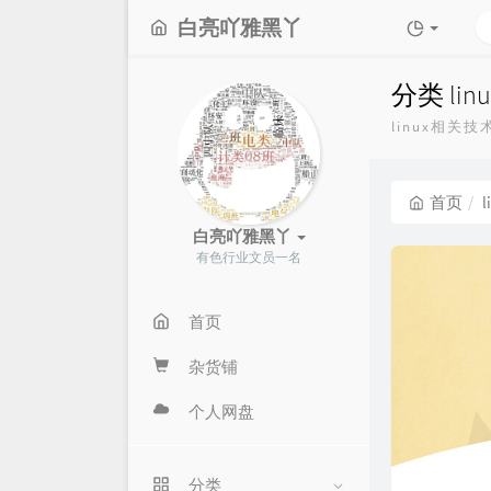
白亮吖雅黑丫
分类 li
linux相关
首页
白亮吖雅黑丫
有色行业文员一名
首页
杂货铺
个人网盘
分类