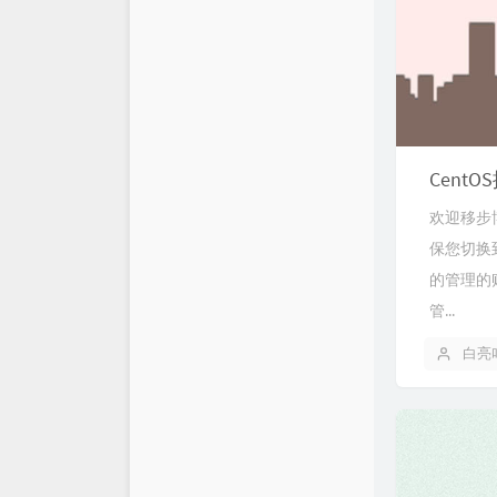
CentO
欢迎移步博主
保您切换到了ro
的管理的账户和
管...
白亮