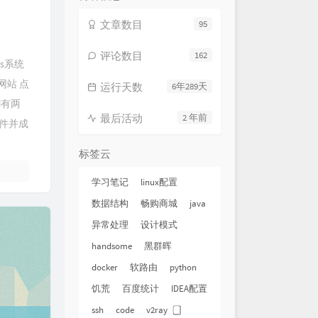
文章数目
95
评论数目
162
s系统
网站 点
运行天数
6年289天
翻有两
最后活动
2 年前
件并成
标签云
学习笔记
linux配置
数据结构
畅购商城
java
异常处理
设计模式
handsome
黑群晖
docker
软路由
python
饥荒
百度统计
IDEA配置
ssh
code
v2ray