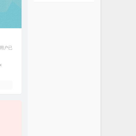
认用户已
x