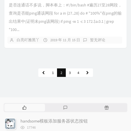
是否连通话不多说，脚本奉上：#!/bin/bash #遍历27至28网段，
查询是否能ping通该网段 for a in {27..28} do # "100%"在ping的输
出结果中(证明未ping该网段) if ping -w 1 -c 3 172.$a.0.1 | grep
"100...
白亮吖雅黑丫
2019 年 11 月 15 日
暂无评论
1
2
3
4
热
最
随
门
新
机
文
评
文
handsome模板添加服务器状态按钮
章
论
章
浏
17746