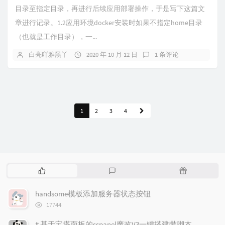
目录至指定目录，再进行后续应用部署操作，于是写下这篇文
章进行记录。1.2应用环境docker安装时如果不指定home目录
（也就是工作目录），一...
白亮吖雅黑丫
2020 年 10 月 12 日
1 条评论
1
2
3
4
热
最
随
门
新
机
文
评
文
handsome模板添加服务器状态按钮
章
论
章
浏
17744
览
次
# 基于宝塔面板的sspanel魔改V3一键搭建带脚本