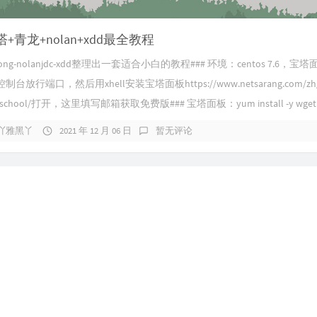
+青龙+nolan+xdd最全教程
-qinglong-nolanjdc-xdd​整理出一套适合小白的教程​###​ ​环境：centos 7.6，宝
​控制台放行端口，然后用xhell安装宝塔面板​​https://www.netsarang.com/zh/f
e-school/​打开，这里填写邮箱获取免费版​###​ ​宝塔面板：​yum install -y wget.
吖雅黑丫
2021 年 12 月 06 日
暂无评论