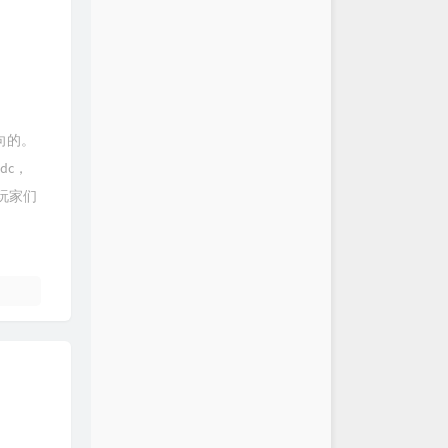
转向的。
dc，
玩家们