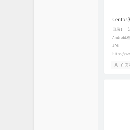
仓库
XSY
Cento
链接库
喵斯基部落
目录1、安装
关于
科技玩家
Andro
JDK===
思有云 - IOIOX
https://w
白亮