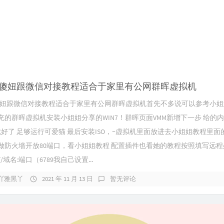
yGirl傻妞跟微信对接教程适合于家里有公网群晖虚拟机
yGirl傻妞跟微信对接教程适合于家里有公网群晖虚拟机首先不多说可以参考小
充的群晖虚拟机安装小姐姐分享的WIN7！群晖页面VMM新增下一步 给的
1就好了 足够运行可爱猫 最后安装ISO，~虚拟机里面放进去小姐姐教程里面
做防火墙开放80端口，看小姐姐教程 配置插件也看她的教程按照填写远程
://域名:端口（6789我自己设置...
吖雅黑丫
2021 年 11 月 13 日
暂无评论