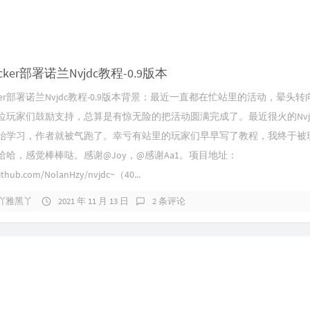
ker部署诺兰Nvjdc教程-0.9版本
ker部署诺兰Nvjdc教程-0.9版本背景：最近一直都在忙站里的活动，晕头
位玩家们鼓励支持，总算是有惊无险的把活动圆满完成了。最近很火的Nvj
始学习，作者就被气跑了。幸亏有站里的玩家们早早写了教程，我终于被
哈哈，感觉棒棒哒。感谢@Joy，@感谢Aa1。项目地址：
github.com/NolanHzy/nvjdc~（40...
吖雅黑丫
2021 年 11 月 13 日
2 条评论