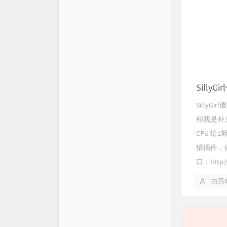
Sill
Sill
程我是补
CPU 给
猫插件，
口：http
白亮