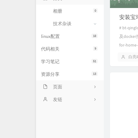
相册
0
安装宝塔
技术杂谈
​#​ ​bt
linux配置
18
及docker
for-hom
代码相关
9
白亮
学习笔记
51
资源分享
13
页面
网站状态
友链
服务器状态
萌卜兔's Blog
文章归档
刘禹宁的个人博客
留言板
Zeruns's Blog