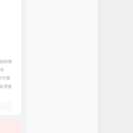
姐姐的教
内存
的可爱
处理接