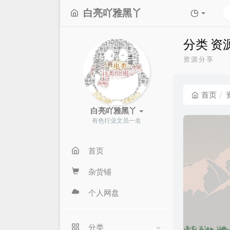
白亮吖雅黑丫
分类 资
资源分享
首页
白亮吖雅黑丫
有色行业文员一名
首页
杂货铺
个人网盘
分类