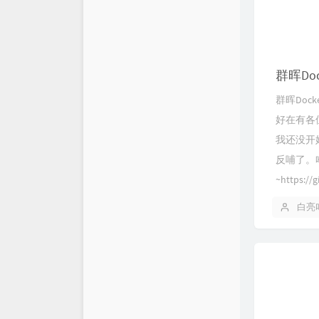
群晖Doc
群晖Doc
好在有各
我还没开
反哺了。
~https://
白亮