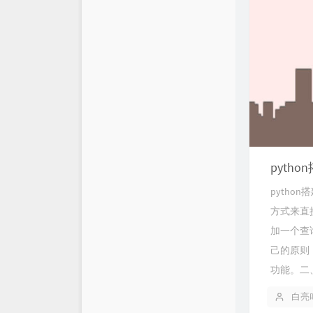
pytho
pytho
方式来直
加一个查
己的原则
功能。二、
白亮