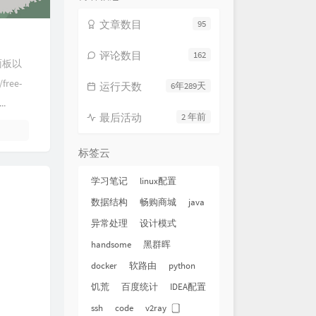
文章数目
95
评论数目
162
塔面板以
ree-
运行天数
6年289天
..
最后活动
2 年前
标签云
学习笔记
linux配置
数据结构
畅购商城
java
异常处理
设计模式
handsome
黑群晖
docker
软路由
python
饥荒
百度统计
IDEA配置
ssh
code
v2ray