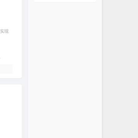
想实现
.