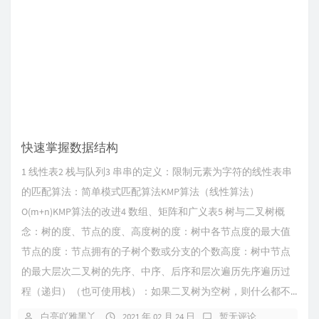
快速掌握数据结构
1 线性表2 栈与队列3 串串的定义：限制元素为字符的线性表串
的匹配算法：简单模式匹配算法KMP算法（线性算法）
O(m+n)KMP算法的改进4 数组、矩阵和广义表5 树与二叉树概
念：树的度、节点的度、高度树的度：树中各节点度的最大值
节点的度：节点拥有的子树个数或分支的个数高度：树中节点
的最大层次二叉树的先序、中序、后序和层次遍历先序遍历过
程（递归）（也可使用栈）：如果二叉树为空树，则什么都不...
白亮吖雅黑丫
2021 年 02 月 24 日
暂无评论