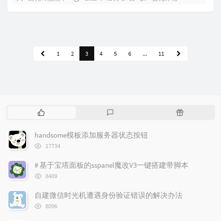
1
2
3
4
5
6
...
11
热
最
随
门
新
机
文
评
文
handsome模板添加服务器状态按钮
章
论
章
浏
17734
览
次
# 基于宝塔面板的sspanel魔改V3一键搭建带脚本
数:
浏
8409
览
次
自建微信时光机遭遇身份验证错误的解决办法
数:
浏
8096
览