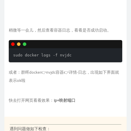
稍微等一会儿，然后查看容器日志，看看是否成功启动。
sudo docker logs -f nvjdc
或者：群晖docker👉nvjdc容器👉详情-日志，出现如下界面就
表示ok啦
快去打开网页看看效果：
ip+映射端口
遇到问题做如下检查：