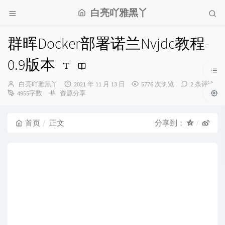
白亮吖雅黑丫
群晖Docker部署诺兰Nvjdc教程-
0.9版本
博
发
白亮吖雅黑丫
2021 年 11 月 13 日
5776 次浏览
2 条评论
主：
分
布
4955字数
资源分享
类：
时
间：
首页
正文
分享到：