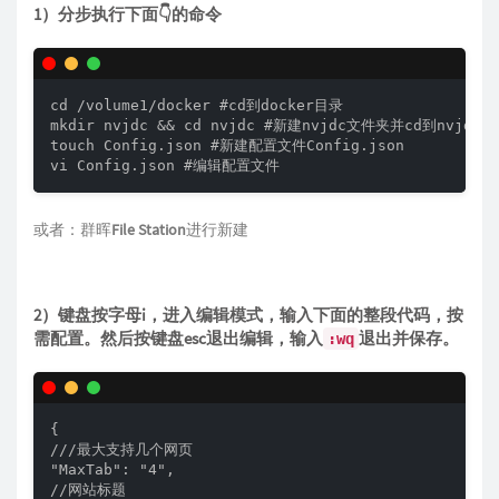
1）分步执行下面👇的命令
cd /volume1/docker #cd到docker目录

mkdir nvjdc && cd nvjdc #新建nvjdc文件夹并cd到nvjdc目
touch Config.json #新建配置文件Config.json

vi Config.json #编辑配置文件
或者：群晖
File Station
进行新建
2）键盘按字母i，进入编辑模式，输入下面的整段代码，按
需配置。然后按键盘esc退出编辑，输入
退出并保存。
:wq
{

///最大支持几个网页

"MaxTab": "4",

//网站标题
