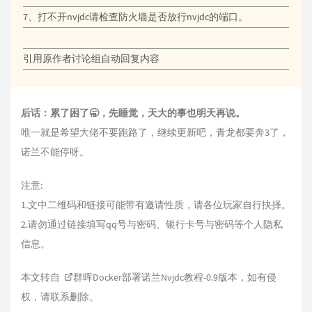
7、打不开nvjdc请检查防火墙是否放行nvjdc的端口。
引用原作者讨论组自动回复内容
后话：累了困了🥱，先睡觉，天大的事也明天再说。
唯一就是希望大佬不要跑路了，继续更新吧，青龙都要奔3了，
诺兰不能停呀。
注意:
1.文中二维码和链接可能带有邀请性质，请各位玩家自行抉择。
2.请勿通过链接填写qq号与密码、银行卡号与密码等个人隐私
信息。
本文转自
群晖Docker部署诺兰Nvjdc教程-0.9版本
，如有侵
权，请联系删除。