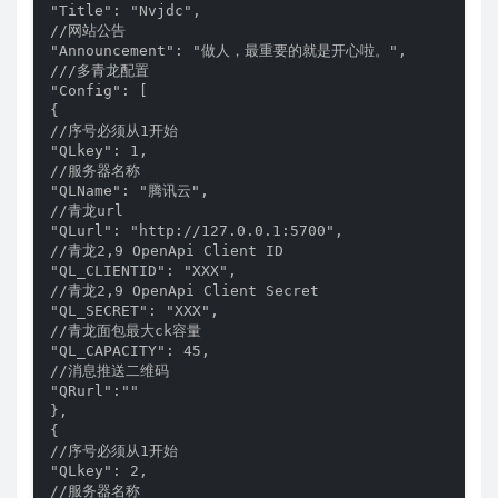
"Title": "Nvjdc",

//网站公告

"Announcement": "做人，最重要的就是开心啦。",

///多青龙配置

"Config": [

{

//序号必须从1开始

"QLkey": 1,

//服务器名称

"QLName": "腾讯云",

//青龙url

"QLurl": "http://127.0.0.1:5700",

//青龙2,9 OpenApi Client ID

"QL_CLIENTID": "XXX",

//青龙2,9 OpenApi Client Secret

"QL_SECRET": "XXX",

//青龙面包最大ck容量

"QL_CAPACITY": 45,

//消息推送二维码

"QRurl":""

},

{

//序号必须从1开始

"QLkey": 2,

//服务器名称
