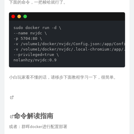
下面的命令，一把梭哈就行了。
sudo docker run -d \

--name nvjdc \

-p 5704:80 \

-v /volume1/docker/nvjdc/Config.json:/app/Config/Co
-v /volume1/docker/nvjdc/.local-chromium:/app/.loca
--privileged=true \

nolanhzy/nvjdc:0.9
小白玩家看不懂的话，请移步下面教程学习一下，很简单。
命令解读指南
或者：群晖docker进行配置部署