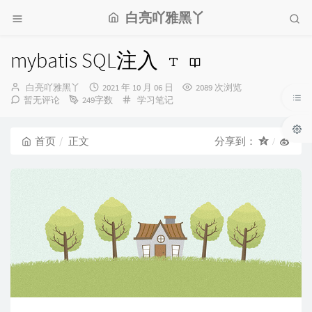
白亮吖雅黑丫
mybatis SQL注入
博
发
白亮吖雅黑丫
2021 年 10 月 06 日
2089 次浏览
主：
布
分
暂无评论
249字数
学习笔记
时
类：
间：
首页
正文
分享到：