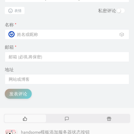
私密评论
表情
名称
*
🎲
邮箱
*
地址
发表评论
热
最
随
门
新
机
文
评
文
handsome模板添加服务器状态按钮