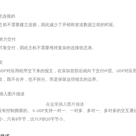
述
是无连接的
之前不需要建立连接，因此减少了开销和发送数据之前的时延。
努力交付
可靠交付，因此主机不需要维持复杂的连接状态表。
文
UDP对应用程序交下来的报文，在添加首部后就向下交付IP层。UDP对应
文，既不合并，也不拆分。而是保留这些报文的边界。
在这里插入图片描述
P是没有控制拥塞的。 5. UDP支持一对一、一对多、多对一、多对多的交互通信。
小，只有8字节，比TCP的20字节小。