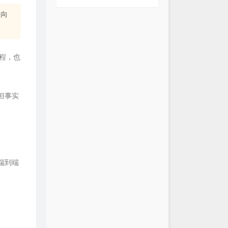
面向
程，也
但事实
端到端