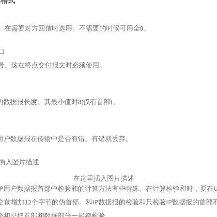
首部格式
。在需要对方回信时选用。不需要的时候可用全0。
口
号。这在终点交付报文时必须使用。
户的数据报长度。其最小值时8(仅有首部)。
P用户数据报在传输中是否有错。有错就丢弃。
在这里插入图片描述
DP用户数据报首部中检验和的计算方法有些特殊。在计算检验和时，要在U
之前增加12个字节的伪首部。和IP数据报的检验和只检验IP数据报的首部
检验和是把首部和数据部分一起都检验。