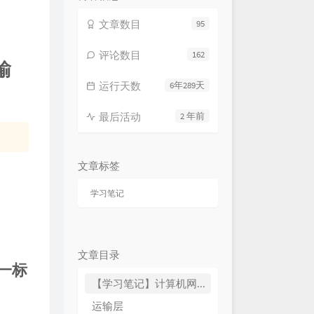
文章数目
95
评论数目
162
输
运行天数
6年289天
最后活动
2 年前
文章标签
学习笔记
文章目录
一标
【学习笔记】计算机网络 谢希仁版（五）运输层（重点）
运输层