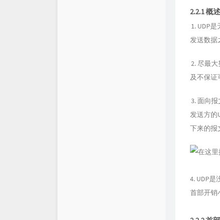
2.2.1 概
UDP
发送数据
尽最大
及不保证
面向报
发送方的
下来的报
4. UD
首部开销