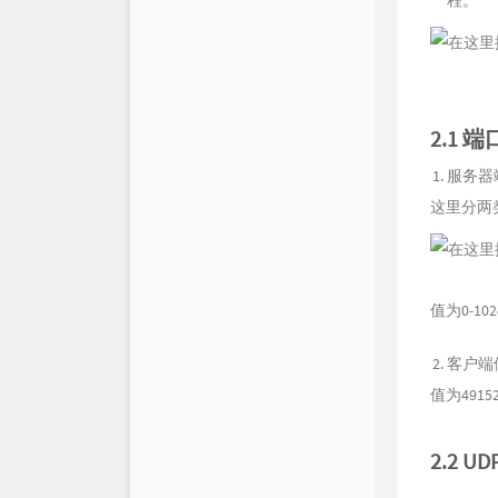
程。
2.1 端
服务器
这里分两
值为0-102
客户端
值为491
2.2 UD