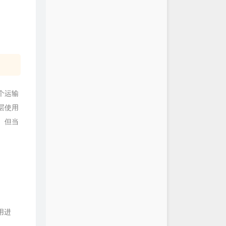
个运输
层使用
。但当
用进