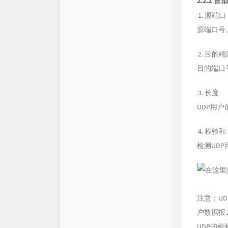
2.2.2 
源端口
源端口号
目的端
目的端口
长度
UDP用
检验和
检测UD
注意：U
户数据报
UDP的