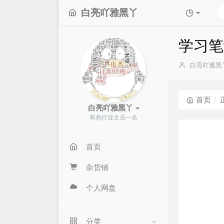
白亮吖雅黑丫
学习笔
博
白亮吖雅黑
主：
首页
白亮吖雅黑丫
有色行业文员一名
首页
杂货铺
个人网盘
分类