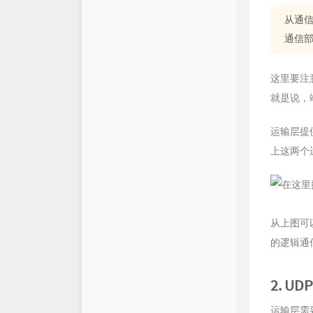
从通
仓库
XSY
通信
链接库
喵斯基部落
这里要注
关于
科技玩家
就是说，
思有云 - IOIOX
运输层提
上这两个
从上图可
的逻辑通
2. UD
运输层需