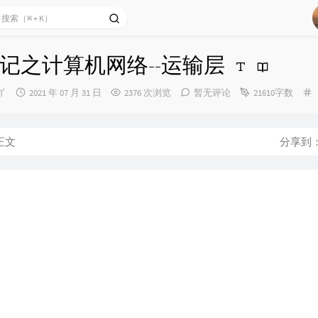
记之计算机网络--运输层
发
丫
2021 年 07 月 31 日
2376 次浏览
暂无评论
21610字数
布
时
间：
正文
分享到