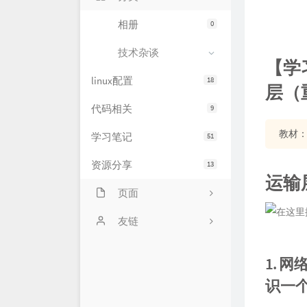
相册
0
技术杂谈
【学
linux配置
18
层（
代码相关
9
教材：
学习笔记
51
资源分享
13
运输
页面
网站状态
友链
服务器状态
萌卜兔's Blog
1. 
文章归档
刘禹宁的个人博客
识一
留言板
Zeruns's Blog