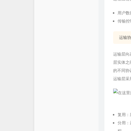
用户数
传输控
运输协
运输层向
层实体之
的不同协
运输层采
复用：
分用：