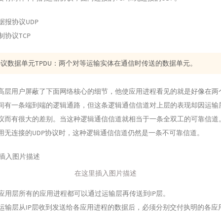
据报协议UDP
制协议TCP
议数据单元TPDU：两个对等运输实体在通信时传送的数据单元。
高层用户屏蔽了下面网络核心的细节，他使应用进程看见的就是好像在两
间有一条端到端的逻辑通路，但这条逻辑通信信道对上层的表现却因运输
议而有很大的差别。当这种逻辑通信信道就相当于一条全双工的可靠信道
用无连接的UDP协议时，这种逻辑通信信道仍然是一条不可靠信道。
在这里插入图片描述
应用层所有的应用进程都可以通过运输层再传送到IP层。
运输层从IP层收到发送给各应用进程的数据后，必须分别交付执明的各应