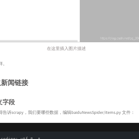
在这里插入图片描述
样。
爬取新闻链接
定义字段
诉scrapy，我们要哪些数据，编辑baiduNewsSpider/items.py 文件：
coding: utf-8 -*-
