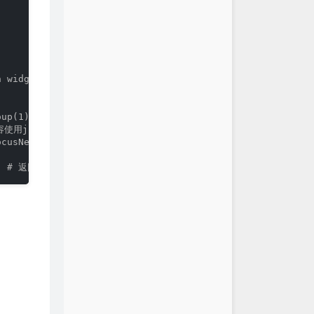
 widget_ids]

).group(1) # 从response中提取url，使用正则匹配提取id值

内容使用json解析

focusNews')  # 提取内容

'])  # 返回一个迭代器