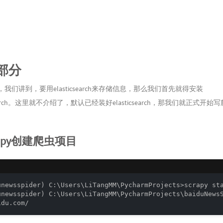
部分
我们讲到，要用elasticsearch来存储信息，那么我们首先就得安装
csearch。这里就不介绍了，默认已经装好elasticsearch，那我们就正式开始
crapy创建爬虫项目
unewsspider) C:\Users\LiTangMM\PycharmProjects>scrapy sta
unewsspider) C:\Users\LiTangMM\PycharmProjects\baiduNewsS
idu.com/