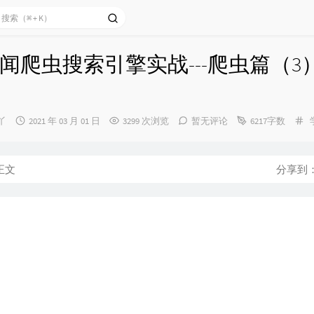
闻爬虫搜索引擎实战---爬虫篇（3
发
丫
2021 年 03 月 01 日
3299 次浏览
暂无评论
6217字数
布
时
间：
正文
分享到