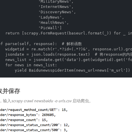
                 'MilitaryNews',

                 'InternetNews',

                 'DiscoveryNews',

                 'LadyNews',

                 'HealthNews',

                 'PicWall']

   return [scrapy.FormRequest(baseurl.format(_)) for _ in
ef parse(self, response):  # 解析函数

   widgetid = re.match(r'.*?id=(.*?)&', response.url
   jsondate = json.loads(response.text)  # 将response的
   news_list = jsondate.get('data').get(widgetid).get('
   for news in news_list:

       yield BaidunewsspiderItem(news_url=news['m_url
爬取并保存
l，输入
scrapy crawl newsbaidu -o urls.csv
启动爬虫。