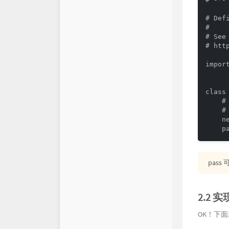
# Def
#

# See 
# htt
import
class
    #
    #
    n
    p
pas
2.2 实
OK！下面就是