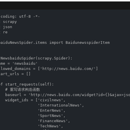
coding: utf-8 -*-

 scrapy

 json

 re

baiduNewsSpider.items import BaidunewsspiderItem

 NewsbaiduSpider(scrapy.Spider):

me = 'newsbaidu'

llowed_domains = ['http://news.baidu.com/']

art_urls = []

ef start_requests(self): 

    # 重写请求构造函数

   baseurl = 'http://news.baidu.com/widget?id={}&ajax=jso
   widget_ids = ['civilnews',

                 'InternationalNews',

                 'EnterNews',

                 'SportNews',

                 'FinanceNews',

                 'TechNews',
