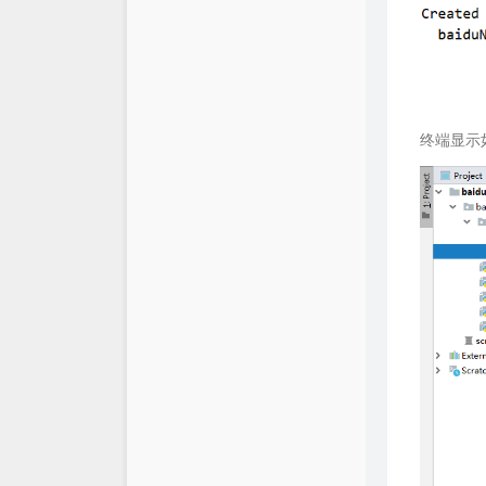
仓库
XSY
链接库
喵斯基部落
关于
科技玩家
终端显示
思有云 - IOIOX