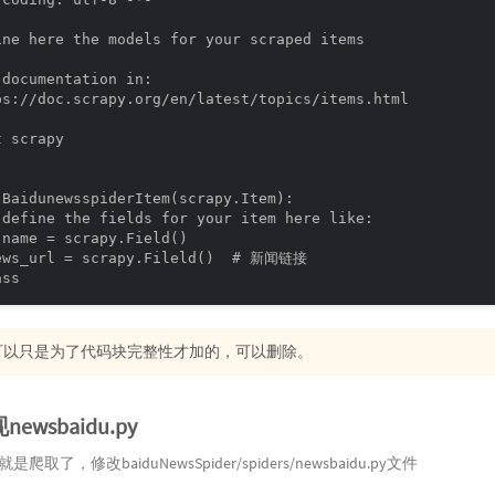
ine here the models for your scraped items

documentation in:

ps://doc.scrapy.org/en/latest/topics/items.html

 scrapy

 BaidunewsspiderItem(scrapy.Item):

 define the fields for your item here like:

 name = scrapy.Field()

ews_url = scrapy.Fileld()  # 新闻链接

ass
s 可以只是为了代码块完整性才加的，可以删除。
现newsbaidu.py
爬取了，修改baiduNewsSpider/spiders/newsbaidu.py文件