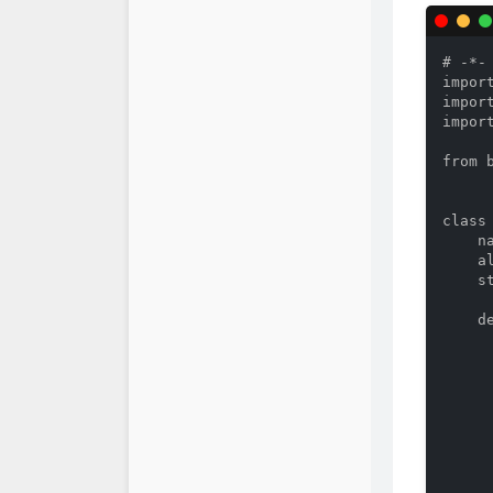
# -*- 
import
import
import
from 
class
    na
    a
    st
    d
    
     
     
     
     
     
     
     