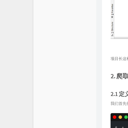
项目长这
2. 
2.1 
我们首先得告
# -*- 