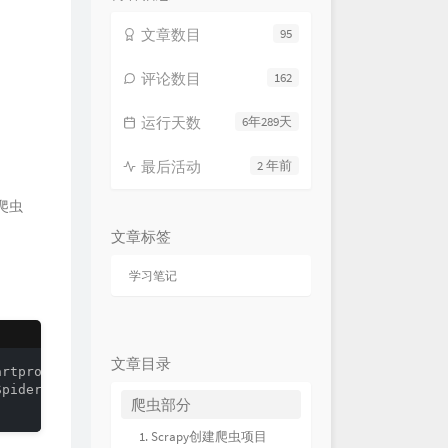
文章数目
95
评论数目
162
运行天数
6年289天
最后活动
2 年前
写爬虫
文章标签
学习笔记
文章目录
rtproject baiduNewsSpider

pider>scrapy genspider newsbaidu http://ne

爬虫部分
1. Scrapy创建爬虫项目