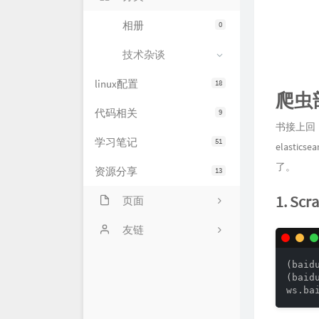
相册
0
技术杂谈
linux配置
18
爬虫
代码相关
9
书接上回，
学习笔记
51
elasti
了。
资源分享
13
1. S
页面
网站状态
友链
服务器状态
萌卜兔's Blog
(baid
(baid
文章归档
刘禹宁的个人博客
ws.ba
留言板
Zeruns's Blog