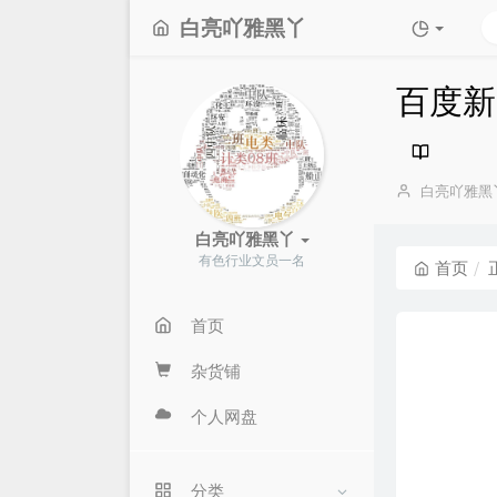
白亮吖雅黑丫
百度新
博
白亮吖雅黑
主：
白亮吖雅黑丫
有色行业文员一名
首页
首页
杂货铺
个人网盘
分类