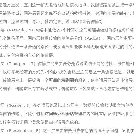
发送方重发，直到这一帧无差错地到达接收结点，数据链路层就是把一条
际链路变成让网络层看起来像不会出错的数据链路。实现的主要功能有：
控制、流量控制、寻址、帧内定界、透明比特组合传输等。
络层（Network，N）网络中通信的2个计算机之间可能要经过许多结点和
几个通信子网。网络层数据传输的单位是分组（Packet）。网络层的主要
的分组选择一条合适的路径，使发送分组能够正确无误地按照给定的目的
机，交付给目的主机的传输层。
输层（Transport，T）传输层的主要任务是通过通信子网的特性，最佳地
并以可靠与经济的方式为2个端系统的会话层之间建立一条连接通道，以
。传输层向上一层提供一个
可靠的端到端
的服务，使会话层不知道传输层
的细节。传输层只存在端系统中，传输层以上各层就不再考虑信息传输的
话层（Session，S）在会话层以及以上各层中，数据的传输都以报文为单
具体的传输，它提供包括
访问验证和会话管理
在内的建立以及维护应用之
如服务器验证用户登录便是由会话层完成的。
层（Presentation，P）这一层主要解决用户信息的语法表示问题。它将