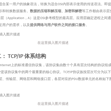
适合某一用户的抽象语法，转换为适合OSI内部表示使用的传送语法。即
示和转换数据服务。
数据的压缩和解压缩、加密和解密
等工作都由表示层
层（Application，A）这是OSI参考模型的最高层。应用层确定进程之间
足用户的需求，以及
提供网络与用户软件之间的接口服务
。
在这里插入图片描述
： TCP/IP 体系结构
P 是Internet上的标准通信协议集，该协议集由数十个具有层次结构的协议组
IP是该协议集中的两个最重要的核心协议。TCP/IP协议族按层次可分为以
层、传输层、网络层和网络接口层，各层对应的PDU数据单元的名称如下
在这里插入图片描述