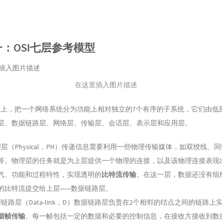
：OSI七层参考模型
在这里插入图片描述
逻辑上，把一个网络系统分为功能上相对独立的7个有序的子系统，它们由低
层、数据链路层、网络层、传输层、会话层、表示层和应用层。
层（Physical，PH）传递信息需要利用一些物理传输媒体，如双绞线、
等。物理层的任务就是为上层提供一个物理的连接，以及该物理连接表现
气、功能和过程特性，实现透明的
比特流传输
。在这一层，数据还没有组
的比特流提交给上层——数据链路层。
链路层（Data-link，D）数据链路层负责在2个相邻的结点之间的链路上
据帧传输
。每一帧包括一定的数据和必要的控制信息，在接收方接收到数