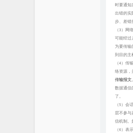
时要通知
仓库
XSY
出错的实
步、差错
链接库
喵斯基部落
（3）网
关于
科技玩家
可能经过
为要传输
思有云 - IOIOX
到目的主
（4）传
络资源，
传输报文
数据通信
了。
（5）会
层不参与
信机制。
（6）表示