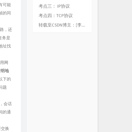
有可能
考点三： IP协议
帧的同
考点四：TCP协议
转载至CSDN博主：[李唐敏民]
链路，还
任务是
地址找
利用网
透明地
以下的
问题
位，会话
间的通
要交换