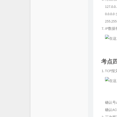
127.0
0.0.0.0
255.2
IP数据
考点四
TCP报
确认号
确认A