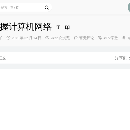
握计算机网络
发
丫
2021 年 02 月 24 日
2422 次浏览
暂无评论
4972字数
布
时
间：
正文
分享到