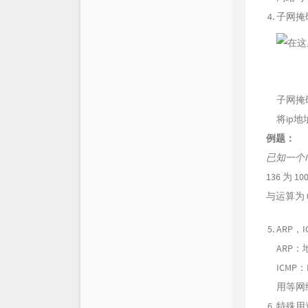
子网掩
子网掩
将ip
例题：
已知一个IP
136 为 10
与运算为 0
ARP，I
ARP
ICM
用等网
特殊用