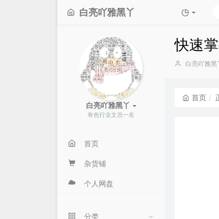
白亮吖雅黑丫
快速掌
博
白亮吖雅黑
主：
首页
白亮吖雅黑丫
有色行业文员一名
首页
杂货铺
个人网盘
分类