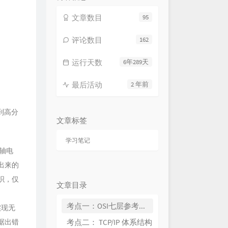
文章数目
95
评论数目
162
运行天数
6年289天
最后活动
2 年前
到高分
文章标签
学习笔记
同轴电
出来的
织，仅
文章目录
考点一：OSI七层参考模型
实现无
据出错
考点二： TCP/IP 体系结构