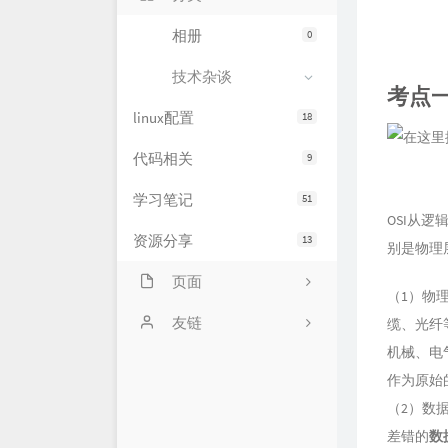
相册
0
技术杂谈
考点一
linux配置
18
代码相关
9
学习笔记
51
OSI从
资源分享
13
别是物理
页面
（1）物理
网站状态
友链
缆、光纤
机械、电
服务器状态
萌卜兔's Blog
作为原始
文章归档
刘禹宁的个人博客
（2）数据
差错的
数
留言板
Zeruns's Blog