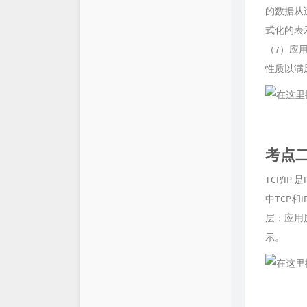
的数据从
式化的表
（7）应用
性质以满
考点二
TCP/I
中TCP和
层：应用
示。