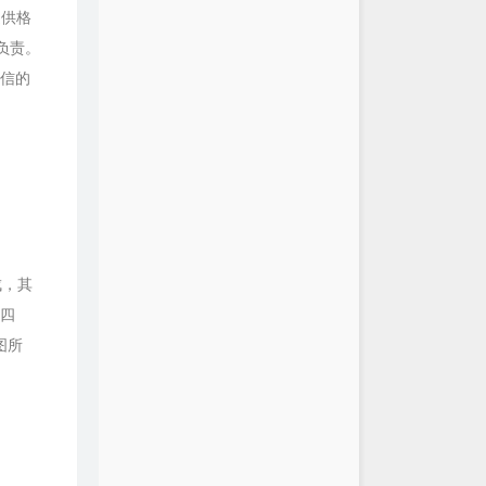
提供格
负责。
通信的
成，其
下四
图所