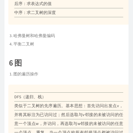
后序：求表达式的值
中序：求二叉树的深度
哈弗曼树和哈弗曼编码
平衡二叉树
6 图
图的遍历操作
DFS（递归、栈）
类似于二叉树的先序遍历。基本思想：首先访问出发点v，
并将其标注为已访问过；然后选取与v邻接的未被访问的任
意一个顶点w，并访问，再选取与w邻接的未被访问的任意
一个顶点，重复。当一个顶点的所有邻接顶点都被访问过