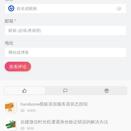
🎲
邮箱
*
地址
发表评论
热
最
随
门
新
机
文
评
文
handsome模板添加服务器状态按钮
章
论
章
浏
19450
览
次
自建微信时光机遭遇身份验证错误的解决办法
数:
浏
8538