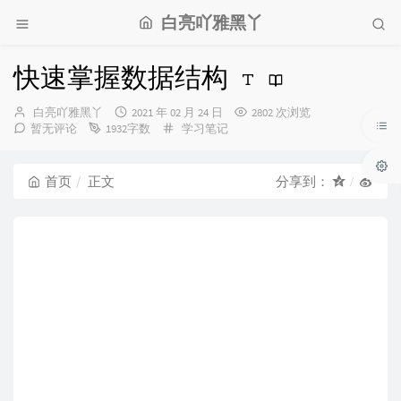
白亮吖雅黑丫
快速掌握数据结构
博
发
白亮吖雅黑丫
2021 年 02 月 24 日
2802 次浏览
主：
布
分
暂无评论
1932字数
学习笔记
时
类：
间：
首页
正文
分享到：