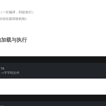
（一次编译，到处执行）
自动垃圾回收机制）
a的加载与执行
TB

-->字节码文件