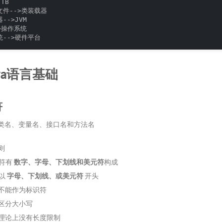
TB

件-->类装载器

->JVM

>操作系统

统-->硬件平台
Java语言基础
符
类名、变量名、接口名和方法名
则
符有
数字、字母、下划线和美元符
构成
以
字母、下划线、或美元符
开头
不能作为标识符
区分大小写
理论上没有长度限制