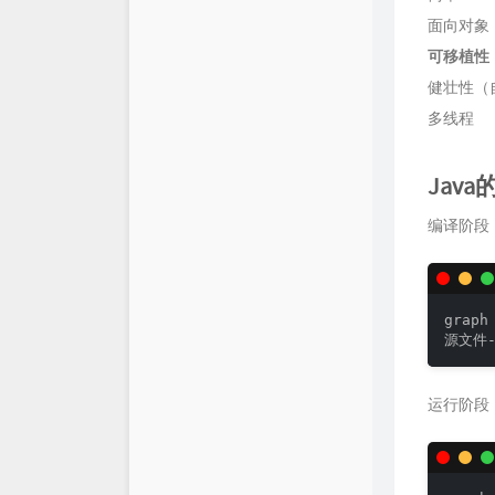
面向对象
仓库
XSY
可移植性
链接库
喵斯基部落
健壮性（
多线程
关于
科技玩家
思有云 - IOIOX
Jav
编译阶段
graph 
源文件
运行阶段