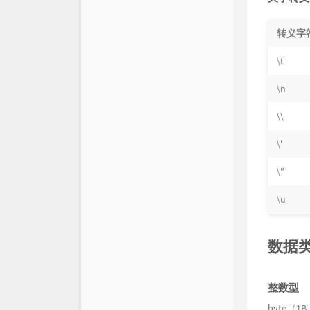
转义字
\t
\n
\\
\'
\"
\u
数据
整数型
byte（1B