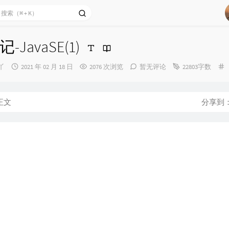
JavaSE(1)
发
丫
2021 年 02 月 18 日
2076 次浏览
暂无评论
22803字数
布
时
间：
正文
分享到