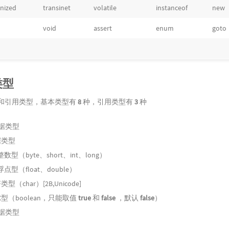
nized
transinet
volatile
instanceof
new
void
assert
enum
goto
类型
和引用类型，基本类型有
8
种，引用类型有
3
种
据类型
据类型
整数型（byte、short、int、long）
浮点型（float、double）
型（char）[2B,Unicode]
型（boolean，只能取值
true
和
false
，默认
false
）
据类型
组