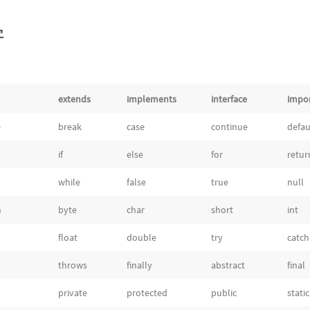
字
extends
implements
interface
impo
e
break
case
continue
defau
if
else
for
retur
while
false
true
null
n
byte
char
short
int
float
double
try
catch
throws
finally
abstract
final
private
protected
public
static