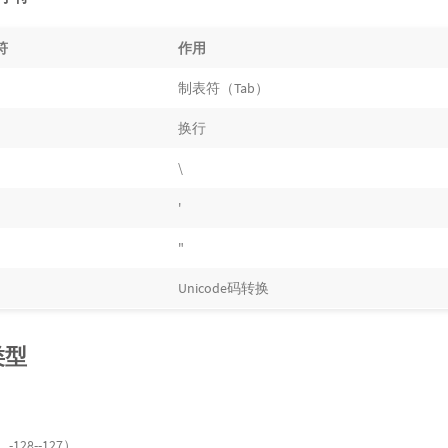
符
作用
制表符（Tab）
换行
\
'
"
Unicode码转换
类型
，-128--127）