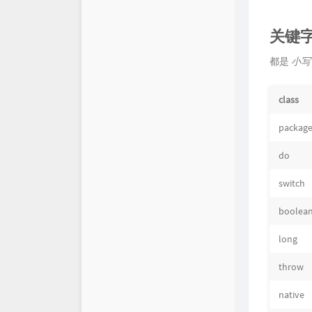
关键
都是
小写
class
packag
do
switch
boolea
long
throw
native