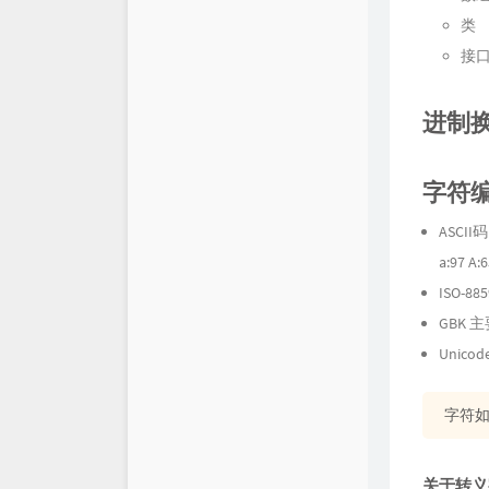
类
接
进制
字符
ASC
a:97 A:6
ISO-
GBK 
Unic
字符
关于转义