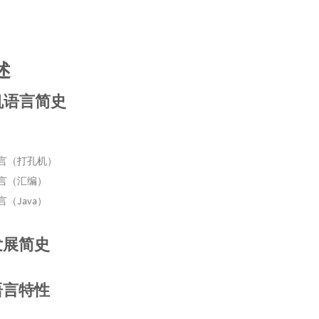
述
机语言简史
言（打孔机）
言（汇编）
（Java）
a发展简史
a语言特性