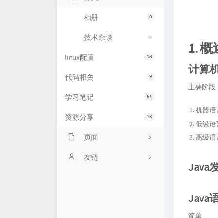
相册
0
技术杂谈
1. 概
linux配置
18
计算
代码相关
9
主要阶段
学习笔记
51
机器语
资源分享
13
低级语
页面
高级语言
网站状态
友链
Jav
服务器状态
萌卜兔's Blog
Jav
文章归档
刘禹宁的个人博客
简单
留言板
Zeruns's Blog