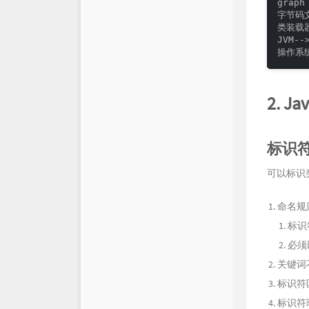
graph 
字节码文
类装载器-
JVM--
操作系
2. 
标识
可以标识
命名规
标识
必须
关键词
标识符
标识符