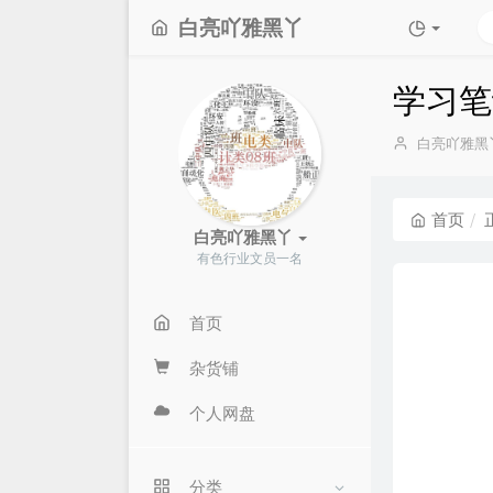
白亮吖雅黑丫
学习笔记-
博
白亮吖雅黑
主：
首页
白亮吖雅黑丫
有色行业文员一名
首页
杂货铺
个人网盘
分类