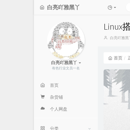
白亮吖雅黑丫
Lin
博
白亮吖雅黑
主：
首页
白亮吖雅黑丫
有色行业文员一名
首页
杂货铺
个人网盘
分类