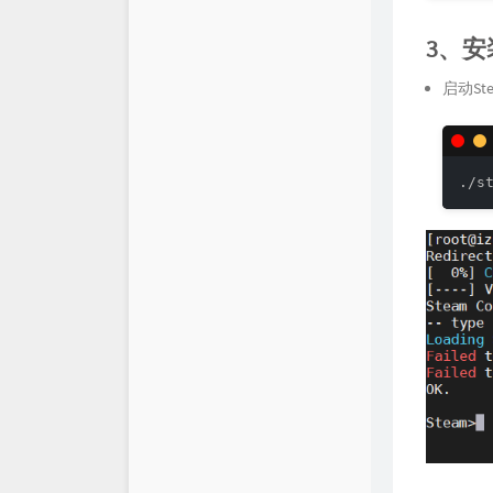
3、
启动St
./s