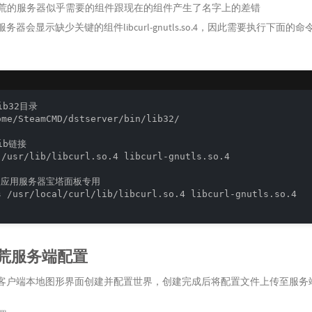
x下饥荒的服务器似乎需要的组件跟现在的组件产生了名字上的差错
务器会显示缺少关键的组件libcurl-gnutls.so.4，因此需要执行下面的命
b32目录

ome/SteamCMD/dstserver/bin/lib32/

ib链接

 /usr/lib/libcurl.so.4 libcurl-gnutls.so.4

级应用服务器宝塔面板专用

s /usr/local/curl/lib/libcurl.so.4 libcurl-gnutls.so.4

饥荒服务端配置
客户端本地图形界面创建并配置世界，创建完成后将配置文件上传至服务