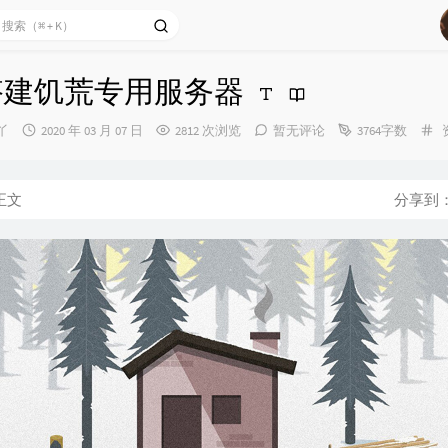
ux搭建饥荒专用服务器
发
丫
2020 年 03 月 07 日
2812 次浏览
暂无评论
3764字数
布
时
间：
正文
分享到