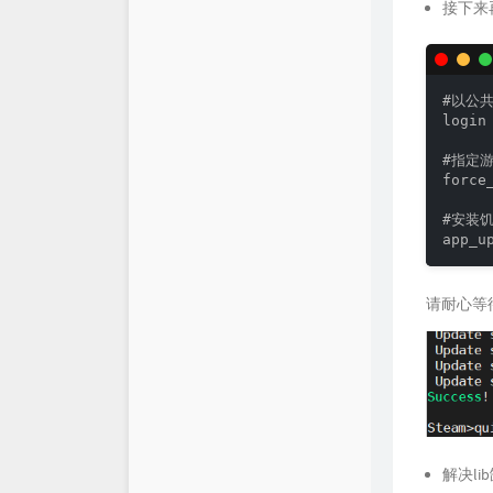
接下来
#以公共
login 
#指定
force
#安装饥
请耐心等
解决li