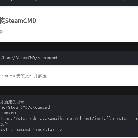
SteamCMD
录
 /home/SteamCMD/steamcmd
teamCMD 安装文件并解压
才新建的目录

ome/SteamCMD/steamcmd

eamCMD

https://steamcdn-a.akamaihd.net/client/installer/steamcmd
文件
