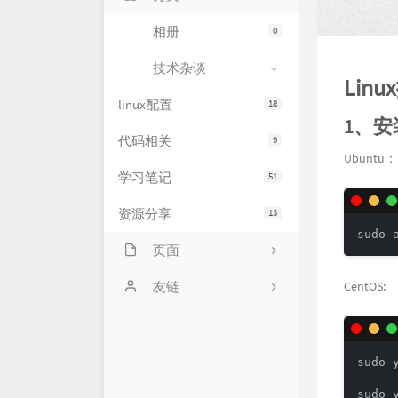
相册
0
技术杂谈
Li
linux配置
18
1、
代码相关
9
Ubuntu：
学习笔记
51
资源分享
13
sudo 
页面
CentOS:
网站状态
友链
服务器状态
萌卜兔's Blog
文章归档
刘禹宁的个人博客
sudo y
留言板
Zeruns's Blog