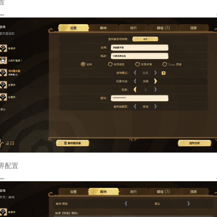
置
界配置