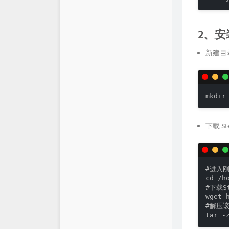
仓库
XSY
2、安装
链接库
喵斯基部落
新建目
关于
科技玩家
思有云 - IOIOX
mkdir
下载 S
#进入刚
cd /h
#下载St
wget 
#解压该