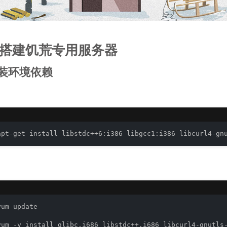
nux搭建饥荒专用服务器
安装环境依赖
apt-get install libstdc++6:i386 libgcc1:i386 libcurl4-gn
um update
