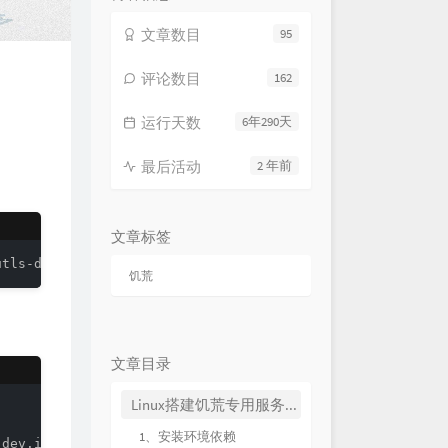
文章数目
95
评论数目
162
运行天数
6年290天
最后活动
2 年前
文章标签
utls-dev:i386 lib32gcc1
饥荒
文章目录
Linux搭建饥荒专用服务器
1、安装环境依赖