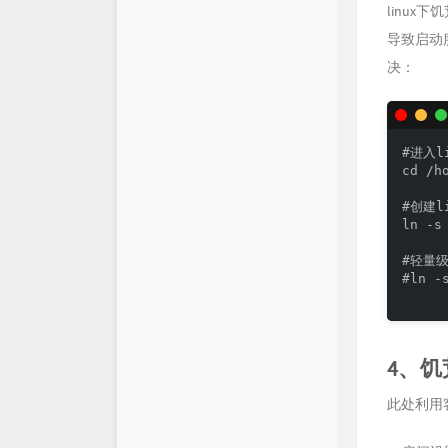
linu
导致启动服
决：
#进入li
cd /h
#创建l
ln -s
#轻量
#ln -
4、
此处利用