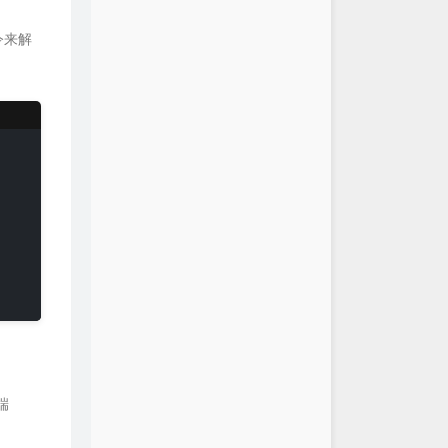
令来解
端