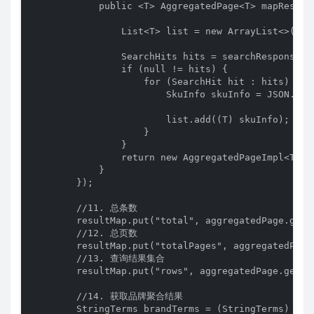
            public <T> AggregatedPage<T> mapResult
                List<T> list = new ArrayList<>();

                SearchHits hits = searchResponse.ge
                if (null != hits) {

                    for (SearchHit hit : hits) {

                        SkuInfo skuInfo = JSON.par
                        list.add((T) skuInfo);

                    }

                }

                return new AggregatedPageImpl<T>(l
            }

        });

        //11. 总条数

        resultMap.put("total", aggregatedPage.getTo
        //12. 总页数

        resultMap.put("totalPages", aggregatedPage.
        //13. 查询结果集合

        resultMap.put("rows", aggregatedPage.getCon
        //14. 获取品牌聚合结果

        StringTerms brandTerms = (StringTerms) agg