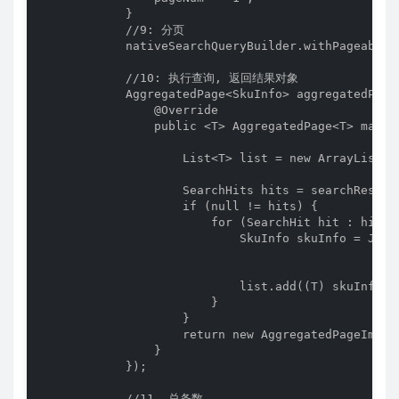
            }

            //9: 分页

            nativeSearchQueryBuilder.withPageable(
            //10: 执行查询, 返回结果对象

            AggregatedPage<SkuInfo> aggregatedPage
                @Override

                public <T> AggregatedPage<T> mapRe
                    List<T> list = new ArrayList<>(
                    SearchHits hits = searchRespons
                    if (null != hits) {

                        for (SearchHit hit : hits) 
                            SkuInfo skuInfo = JSON
                            list.add((T) skuInfo);

                        }

                    }

                    return new AggregatedPageImpl<
                }

            });

            //11. 总条数
