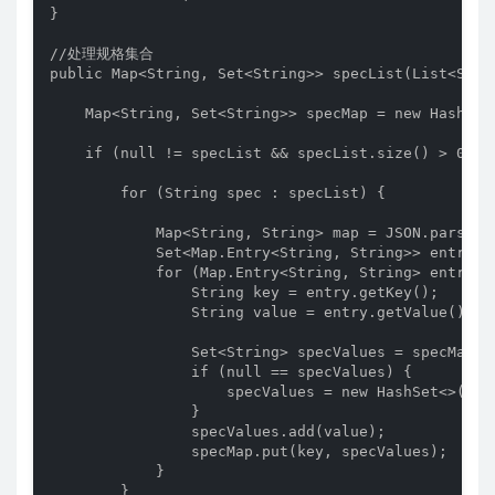
}

//处理规格集合

public Map<String, Set<String>> specList(List<Strin
    Map<String, Set<String>> specMap = new HashMap<
    if (null != specList && specList.size() > 0) {

        for (String spec : specList) {

            Map<String, String> map = JSON.parseObj
            Set<Map.Entry<String, String>> entries 
            for (Map.Entry<String, String> entry : 
                String key = entry.getKey();

                String value = entry.getValue();

                Set<String> specValues = specMap.ge
                if (null == specValues) {

                    specValues = new HashSet<>();

                }

                specValues.add(value);

                specMap.put(key, specValues);

            }

        }
