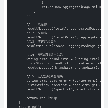
                }

                return new AggregatedPageImpl<T>(l
            }

        });

        //11. 总条数

        resultMap.put("total", aggregatedPage.getTo
        //12. 总页数

        resultMap.put("totalPages", aggregatedPage.
        //13. 查询结果集合

        resultMap.put("rows", aggregatedPage.getCon
        //14. 获取品牌聚合结果

        StringTerms brandTerms = (StringTerms) agg
        List<String> brandList = brandTerms.getBuc
        resultMap.put("brandList", brandList);

        //15. 获取规格聚合结果

        StringTerms specTerms = (StringTerms) aggr
        List<String> specList = specTerms.getBucke
        resultMap.put("specList", specList(specList
        return resultMap;

    }

    return null;
