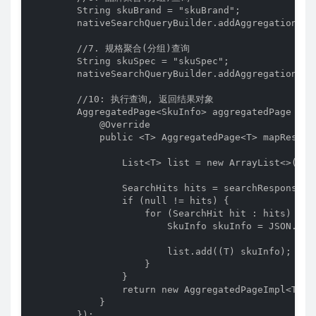
        String skuBrand = "skuBrand";

        nativeSearchQueryBuilder.addAggregation(Ag
        //7. 规格聚合(分组)查询

        String skuSpec = "skuSpec";

        nativeSearchQueryBuilder.addAggregation(Ag
        //10: 执行查询, 返回结果对象

        AggregatedPage<SkuInfo> aggregatedPage = e
            @Override

            public <T> AggregatedPage<T> mapResult
                List<T> list = new ArrayList<>();

                SearchHits hits = searchResponse.ge
                if (null != hits) {

                    for (SearchHit hit : hits) {

                        SkuInfo skuInfo = JSON.par
                        list.add((T) skuInfo);

                    }

                }

                return new AggregatedPageImpl<T>(l
            }

        });
