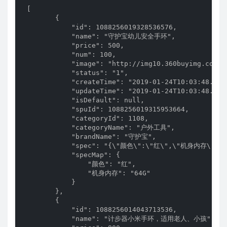
 [

        {

            "id": 1088256019328536576,

            "name": "守护宝幼儿安全手环",

            "price": 500,

            "num": 100,

            "image": "http://img10.360buyimg.com/n
            "status": "1",

            "createTime": "2019-01-24T10:03:48.000+
            "updateTime": "2019-01-24T10:03:48.000+
            "isDefault": null,

            "spuId": 1088256019315953664,

            "categoryId": 1108,

            "categoryName": "户外工具",

            "brandName": "守护宝",

            "spec": "{\"颜色\":\"红\",\"机身内存\":\"6
            "specMap": {

                "颜色": "红",

                "机身内存": "64G"

            }

        },

        {

            "id": 1088256014043713536,

            "name": "计步器小米手环，适用老人、小孩",
