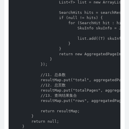
                    List<T> list = new ArrayList<>(
                    SearchHits hits = searchRespons
                    if (null != hits) {

                        for (SearchHit hit : hits) 
                            SkuInfo skuInfo = JSON
                            list.add((T) skuInfo);

                        }

                    }

                    return new AggregatedPageImpl<
                }

            });

            //11. 总条数

            resultMap.put("total", aggregatedPage.g
            //12. 总页数

            resultMap.put("totalPages", aggregatedP
            //13. 查询结果集合

            resultMap.put("rows", aggregatedPage.ge
            return resultMap;

        }

        return null;

    }
