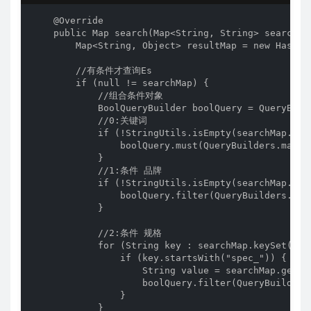
    @Override

    public Map search(Map<String, String> searchMap
        Map<String, Object> resultMap = new HashMap
        //有条件才查询Es

        if (null != searchMap) {

            //组合条件对象

            BoolQueryBuilder boolQuery = QueryBuild
            //0:关键词

            if (!StringUtils.isEmpty(searchMap.get(
                boolQuery.must(QueryBuilders.match
            }

            //1:条件 品牌

            if (!StringUtils.isEmpty(searchMap.get(
                boolQuery.filter(QueryBuilders.ter
            }

            //2:条件 规格

            for (String key : searchMap.keySet()) {
                if (key.startsWith("spec_")) {

                    String value = searchMap.get(ke
                    boolQuery.filter(QueryBuilders
                }

            }
