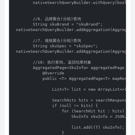
        nativeSearchQueryBuilder.withQuery(boolQuer
        //6. 品牌聚合(分组)查询

        String skuBrand = "skuBrand";

 nativeSearchQueryBuilder.addAggregation(Aggregati
        //7. 规格聚合(分组)查询

        String skuSpec = "skuSpec";

 nativeSearchQueryBuilder.addAggregation(Aggregati
        //10: 执行查询, 返回结果对象

        AggregatedPage<SkuInfo> aggregatedPage = e
            @Override

            public <T> AggregatedPage<T> mapResult
                List<T> list = new ArrayList<>();

                SearchHits hits = searchResponse.ge
                if (null != hits) {

                    for (SearchHit hit : hits) {

                        SkuInfo skuInfo = JSON.par
                        list.add((T) skuInfo);

                    }
