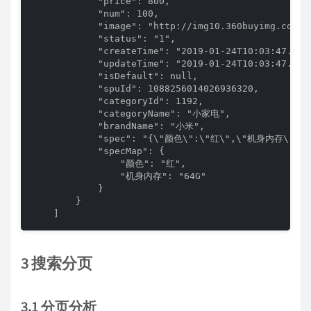
            "price": 800,

            "num": 100,

            "image": "http://img10.360buyimg.com/n
            "status": "1",

            "createTime": "2019-01-24T10:03:47.000+
            "updateTime": "2019-01-24T10:03:47.000+
            "isDefault": null,

            "spuId": 1088256014026936320,

            "categoryId": 1192,

            "categoryName": "小家电",

            "brandName": "小米",

            "spec": "{\"颜色\":\"红\",\"机身内存\":\"6
            "specMap": {

                "颜色": "红",

                "机身内存": "64G"

            }

        }

    ]
3 搜索分页
3.1 分页分析