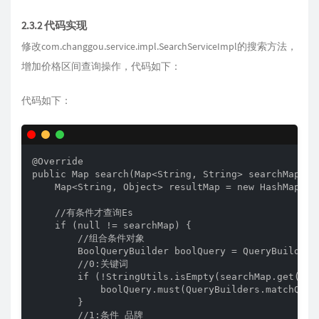
2.3.2 代码实现
修改com.changgou.service.impl.SearchServiceImpl的搜索方法，
增加价格区间查询操作，代码如下：
代码如下：
@Override

public Map search(Map<String, String> searchMap) th
    Map<String, Object> resultMap = new HashMap<>()
    //有条件才查询Es

    if (null != searchMap) {

        //组合条件对象

        BoolQueryBuilder boolQuery = QueryBuilders.
        //0:关键词

        if (!StringUtils.isEmpty(searchMap.get("key
            boolQuery.must(QueryBuilders.matchQuer
        }

        //1:条件 品牌
