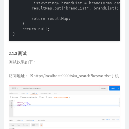
        List<String> brandList = brandTerms.getBuc
        resultMap.put("brandList", brandList);

        return resultMap;

    }

    return null;

}
2.1.3 测试
测试效果如下：
访问地址：
http://localhost:9009/sku_search?keywords=
手机