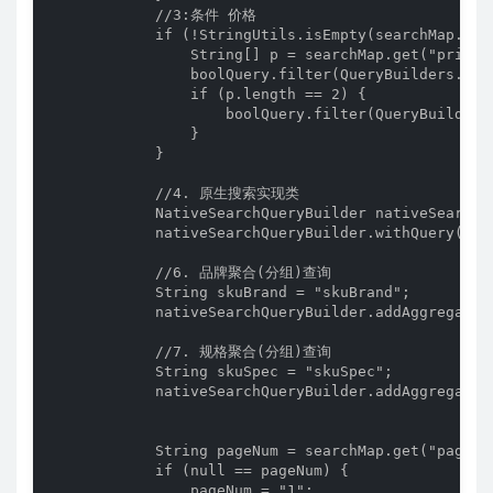
            //3:条件 价格

            if (!StringUtils.isEmpty(searchMap.get(
                String[] p = searchMap.get("price")
                boolQuery.filter(QueryBuilders.rang
                if (p.length == 2) {

                    boolQuery.filter(QueryBuilders
                }

            }

            //4. 原生搜索实现类

            NativeSearchQueryBuilder nativeSearchQ
            nativeSearchQueryBuilder.withQuery(bool
            //6. 品牌聚合(分组)查询

            String skuBrand = "skuBrand";

            nativeSearchQueryBuilder.addAggregatio
            //7. 规格聚合(分组)查询

            String skuSpec = "skuSpec";

            nativeSearchQueryBuilder.addAggregatio
            String pageNum = searchMap.get("pageNum
            if (null == pageNum) {

                pageNum = "1";
