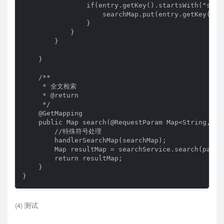
                if(entry.getKey().startsWith("spec_
                    searchMap.put(entry.getKey(),e
                }

            }

        }

    }

    /**

     * 全文检索

     * @return

     */

    @GetMapping

    public Map search(@RequestParam Map<String, St
        //特殊符号处理

        handlerSearchMap(searchMap);

        Map resultMap = searchService.search(paramM
        return resultMap;

    }

}
(4) 测试