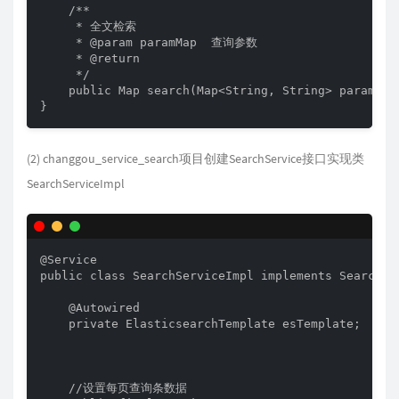
    /**

     * 全文检索

     * @param paramMap  查询参数

     * @return

     */

    public Map search(Map<String, String> paramMap)
}
(2) changgou_service_search项目创建SearchService接口实现类
SearchServiceImpl
@Service

public class SearchServiceImpl implements SearchSer
    @Autowired

    private ElasticsearchTemplate esTemplate;

    //设置每页查询条数据
