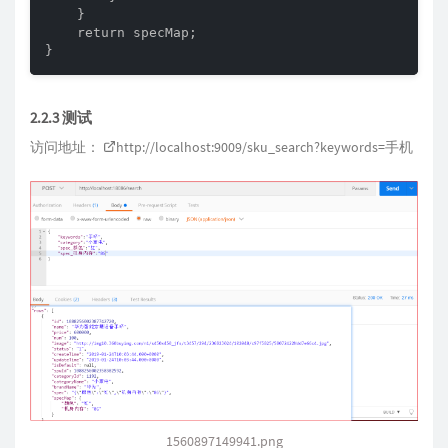
    }

    return specMap;

}
2.2.3 测试
访问地址：
http://localhost:9009/sku_search?keywords=
手机
1560897149941.png