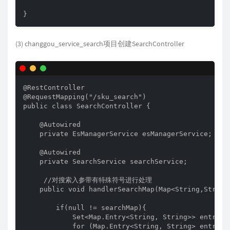
}
(3) changgou_service_search项目创建SearchController
@RestController

@RequestMapping("/sku_search")

public class SearchController {

    @Autowired

    private EsManagerService esManagerService;

    @Autowired

    private SearchService searchService;

     //对搜索入参带有特殊符号进行处理

    public void handlerSearchMap(Map<String,String>
        if(null != searchMap){

            Set<Map.Entry<String, String>> entries 
            for (Map.Entry<String, String> entry : 