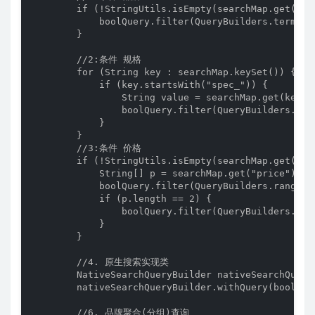
        if (!StringUtils.isEmpty(searchMap.get("bra
            boolQuery.filter(QueryBuilders.termQue
        }

        //2:条件 规格

        for (String key : searchMap.keySet()) {

            if (key.startsWith("spec_")) {

                String value = searchMap.get(key).r
                boolQuery.filter(QueryBuilders.ter
            }

        }

        //3:条件 价格

        if (!StringUtils.isEmpty(searchMap.get("pri
            String[] p = searchMap.get("price").spl
            boolQuery.filter(QueryBuilders.rangeQue
            if (p.length == 2) {

                boolQuery.filter(QueryBuilders.rang
            }

        }

        //4. 原生搜索实现类

        NativeSearchQueryBuilder nativeSearchQuery
        nativeSearchQueryBuilder.withQuery(boolQuer
        //6. 品牌聚合(分组)查询
