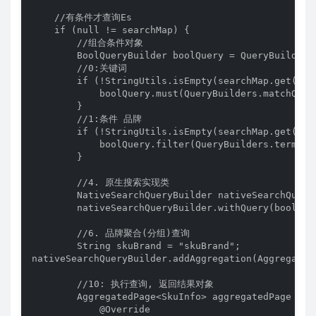
    //有条件才查询Es

    if (null != searchMap) {

        //组合条件对象

        BoolQueryBuilder boolQuery = QueryBuilders.
        //0:关键词

        if (!StringUtils.isEmpty(searchMap.get("key
            boolQuery.must(QueryBuilders.matchQuer
        }

        //1:条件 品牌

        if (!StringUtils.isEmpty(searchMap.get("bra
            boolQuery.filter(QueryBuilders.termQue
        }

        //4. 原生搜索实现类

        NativeSearchQueryBuilder nativeSearchQuery
        nativeSearchQueryBuilder.withQuery(boolQuer
        //6. 品牌聚合(分组)查询

        String skuBrand = "skuBrand";

nativeSearchQueryBuilder.addAggregation(Aggregatio
        //10: 执行查询, 返回结果对象

        AggregatedPage<SkuInfo> aggregatedPage = e
            @Override
