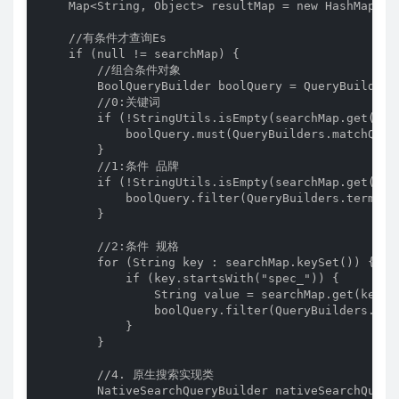
    Map<String, Object> resultMap = new HashMap<>()
    //有条件才查询Es

    if (null != searchMap) {

        //组合条件对象

        BoolQueryBuilder boolQuery = QueryBuilders.
        //0:关键词

        if (!StringUtils.isEmpty(searchMap.get("key
            boolQuery.must(QueryBuilders.matchQuer
        }

        //1:条件 品牌

        if (!StringUtils.isEmpty(searchMap.get("bra
            boolQuery.filter(QueryBuilders.termQue
        }

        //2:条件 规格

        for (String key : searchMap.keySet()) {

            if (key.startsWith("spec_")) {

                String value = searchMap.get(key).r
                boolQuery.filter(QueryBuilders.ter
            }

        }

        //4. 原生搜索实现类

        NativeSearchQueryBuilder nativeSearchQuery