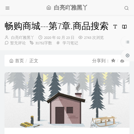
白亮吖雅黑丫
畅购商城---第7章.商品搜索
博
发
白亮吖雅黑丫
2020 年 02 月 23 日
2743 次浏览
主：
布
分
暂无评论
31752字数
学习笔记
时
类：
间：
首页
正文
分享到：