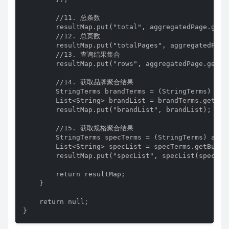
        //11. 总条数

        resultMap.put("total", aggregatedPage.getTo
        //12. 总页数

        resultMap.put("totalPages", aggregatedPage.
        //13. 查询结果集合

        resultMap.put("rows", aggregatedPage.getCon
        //14. 获取品牌聚合结果

        StringTerms brandTerms = (StringTerms) agg
        List<String> brandList = brandTerms.getBuc
        resultMap.put("brandList", brandList);

        //15. 获取规格聚合结果

        StringTerms specTerms = (StringTerms) aggr
        List<String> specList = specTerms.getBucke
        resultMap.put("specList", specList(specList
        return resultMap;

    }

    return null;

}